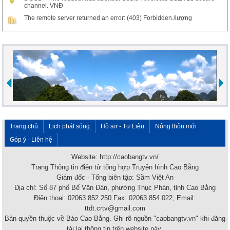
channel. VNĐ
The remote server returned an error: (403) Forbidden./lượng
Trang chủ
Lịch phát sóng
Hồ sơ - Tư Liệu
Nông thôn mới
Góp ý - Liên hệ
Website: http://caobangtv.vn/
Trang Thông tin điện tử tổng hợp Truyền hình Cao Bằng
Giám đốc - Tổng biên tập: Sầm Việt An
Địa chỉ: Số 87 phố Bế Văn Đàn, phường Thục Phán, tỉnh Cao Bằng
Điện thoại: 02063.852.250 Fax: 02063.854.022; Email:
ttdt.crtv@gmail.com
Bản quyền thuộc về Báo Cao Bằng. Ghi rõ nguồn "caobangtv.vn" khi đăng
tải lại thông tin trên website này.