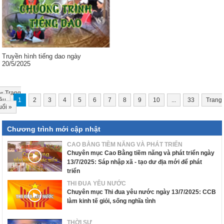
Truyền hình tiếng dao ngày
20/5/2025
«
Trang
ầu
1
2
3
4
5
6
7
8
9
10
...
33
Trang
uối
»
Chương trình mới cập nhật
CAO BẰNG TIỀM NĂNG VÀ PHÁT TRIỂN
Chuyên mục Cao Bằng tiềm năng và phát triển ngày
13/7/2025: Sáp nhập xã - tạo dư địa mới để phát
triển
THI ĐUA YÊU NƯỚC
Chuyên mục Thi đua yêu nước ngày 13/7/2025: CCB
làm kinh tế giỏi, sống nghĩa tình
THỜI SỰ