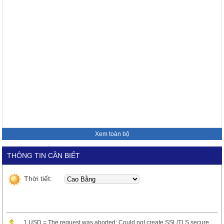
Xem toàn bộ
THÔNG TIN CẦN BIẾT
Thời tiết:
1 USD = The request was aborted: Could not create SSL/TLS secure