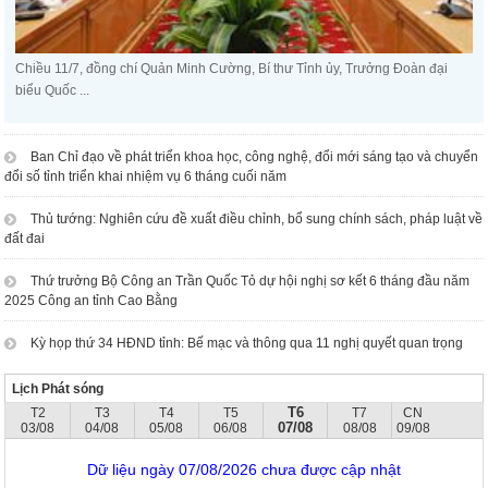
Chiều 11/7, đồng chí Quản Minh Cường, Bí thư Tỉnh ủy, Trưởng Đoàn đại
biểu Quốc ...
Ban Chỉ đạo về phát triển khoa học, công nghệ, đổi mới sáng tạo và chuyển
đổi số tỉnh triển khai nhiệm vụ 6 tháng cuối năm
Thủ tướng: Nghiên cứu đề xuất điều chỉnh, bổ sung chính sách, pháp luật về
đất đai
Thứ trưởng Bộ Công an Trần Quốc Tỏ dự hội nghị sơ kết 6 tháng đầu năm
2025 Công an tỉnh Cao Bằng
Kỳ họp thứ 34 HĐND tỉnh: Bế mạc và thông qua 11 nghị quyết quan trọng
Lịch Phát sóng
T6
T2
T3
T4
T5
T7
CN
07/08
03/08
04/08
05/08
06/08
08/08
09/08
Dữ liệu ngày 07/08/2026 chưa được cập nhật