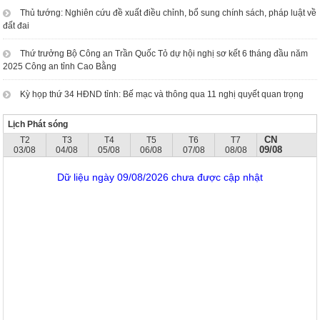
Thủ tướng: Nghiên cứu đề xuất điều chỉnh, bổ sung chính sách, pháp luật về
đất đai
Thứ trưởng Bộ Công an Trần Quốc Tỏ dự hội nghị sơ kết 6 tháng đầu năm
2025 Công an tỉnh Cao Bằng
Kỳ họp thứ 34 HĐND tỉnh: Bế mạc và thông qua 11 nghị quyết quan trọng
Lịch Phát sóng
CN
T2
T3
T4
T5
T6
T7
09/08
03/08
04/08
05/08
06/08
07/08
08/08
Dữ liệu ngày 09/08/2026 chưa được cập nhật