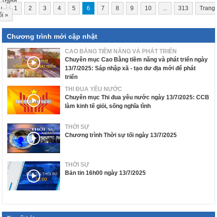
Trang
u
1
2
3
4
5
6
7
8
9
10
...
313
Trang
ối
»
Chương trình mới cập nhật
CAO BẰNG TIỀM NĂNG VÀ PHÁT TRIỂN
Chuyên mục Cao Bằng tiềm năng và phát triển ngày
13/7/2025: Sáp nhập xã - tạo dư địa mới để phát
triển
THI ĐUA YÊU NƯỚC
Chuyên mục Thi đua yêu nước ngày 13/7/2025: CCB
làm kinh tế giỏi, sống nghĩa tình
THỜI SỰ
Chương trình Thời sự tối ngày 13/7/2025
THỜI SỰ
Bản tin 16h00 ngày 13/7/2025