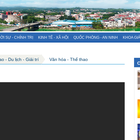
ỜI SỰ - CHÍNH TRỊ
KINH TẾ - XÃ HỘI
QUỐC PHÒNG - AN NINH
KHOA GI
 - Du lịch - Giải trí
Văn hóa - Thể thao
C