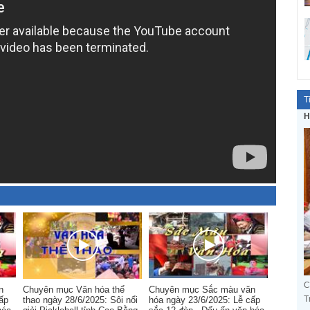
T
H
C
n
Chuyên mục Văn hóa thể
Chuyên mục Sắc màu văn
T
ấp
thao ngày 28/6/2025: Sôi nổi
hóa ngày 23/6/2025: Lễ cấp