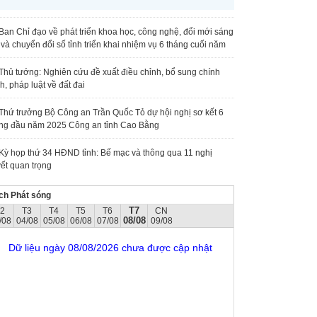
Ban Chỉ đạo về phát triển khoa học, công nghệ, đổi mới sáng
 và chuyển đổi số tỉnh triển khai nhiệm vụ 6 tháng cuối năm
Thủ tướng: Nghiên cứu đề xuất điều chỉnh, bổ sung chính
h, pháp luật về đất đai
Thứ trưởng Bộ Công an Trần Quốc Tỏ dự hội nghị sơ kết 6
ng đầu năm 2025 Công an tỉnh Cao Bằng
Kỳ họp thứ 34 HĐND tỉnh: Bế mạc và thông qua 11 nghị
ết quan trọng
ch Phát sóng
T7
T2
T3
T4
T5
T6
CN
08/08
/08
04/08
05/08
06/08
07/08
09/08
Dữ liệu ngày 08/08/2026 chưa được cập nhật