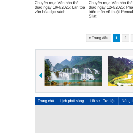
Chuyên mục Văn hóa thể
Chuyên mục Văn hóa thể
thao ngày 19/4/2025: Lan tỏa
thao ngày 12/4/2025: Phá
văn hóa dọc sách
triển môn võ thuật Penca
Silat
«
Trang đầu
1
2
Trang chủ
Lịch phát sóng
Hồ sơ - Tư Liệu
Nông t