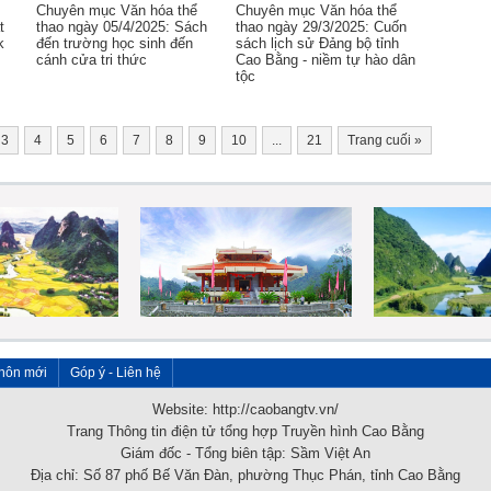
Chuyên mục Văn hóa thể
Chuyên mục Văn hóa thể
t
thao ngày 05/4/2025: Sách
thao ngày 29/3/2025: Cuốn
k
đến trường học sinh đến
sách lịch sử Đảng bộ tỉnh
cánh cửa tri thức
Cao Bằng - niềm tự hào dân
tộc
3
4
5
6
7
8
9
10
...
21
Trang cuối
»
hôn mới
Góp ý - Liên hệ
Website: http://caobangtv.vn/
Trang Thông tin điện tử tổng hợp Truyền hình Cao Bằng
Giám đốc - Tổng biên tập: Sầm Việt An
Địa chỉ: Số 87 phố Bế Văn Đàn, phường Thục Phán, tỉnh Cao Bằng