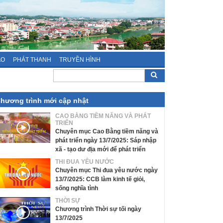
ÁO
PHÁT THANH
TRUYỀN HÌNH
hương trình mới cập nhật
CAO BẰNG TIỀM NĂNG VÀ PHÁT
TRIỂN
Chuyên mục Cao Bằng tiềm năng và
phát triển ngày 13/7/2025: Sáp nhập
xã - tạo dư địa mới để phát triển
THI ĐUA YÊU NƯỚC
Chuyên mục Thi đua yêu nước ngày
13/7/2025: CCB làm kinh tế giỏi,
sống nghĩa tình
THỜI SỰ
Chương trình Thời sự tối ngày
13/7/2025