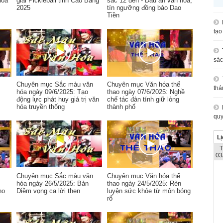
hóa
giải Pickleball tỉnh Cao Bằng
sắc 12 đèn - Dấu ấn văn hóa,
2025
tín ngưỡng đồng bào Dao
Tiền
tạo
sác
Chuyên mục Sắc màu văn
Chuyên mục Văn hóa thể
thá
hóa ngày 09/6/2025: Tạo
thao ngày 07/6/2025: Nghề
động lực phát huy giá trị văn
chế tác đàn tính giữ lòng
hóa truyền thống
thành phố
quy
Lị
03
Chuyên mục Sắc màu văn
Chuyên mục Văn hóa thể
hóa ngày 26/5/2025: Bản
thao ngày 24/5/2025: Rèn
ho
Diềm vọng ca lời then
luyện sức khỏe từ môn bóng
rổ