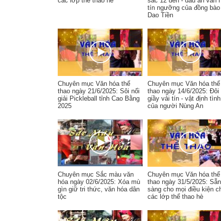
các lớp thể thao hè
sắc 12 đèn - dấu ấn văn 
tín ngưỡng của đồng bào
Dao Tiền
Chuyên mục Văn hóa thể
Chuyên mục Văn hóa thể
thao ngày 21/6/2025: Sôi nổi
thao ngày 14/6/2025: Đôi
giải Pickleball tỉnh Cao Bằng
giầy vải tín - vật định tình
2025
của người Nùng An
Chuyên mục Sắc màu văn
Chuyên mục Văn hóa thể
hóa ngày 02/6/2025: Xóa mù
thao ngày 31/5/2025: Sẵn
gìn giữ tri thức, văn hóa dân
sàng cho mọi điều kiện c
tộc
các lớp thể thao hè