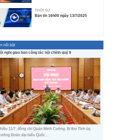
THỜI SỰ
Bản tin 16h00 ngày 13/7/2025
in nổi bật
ội nghị giao ban công tác nội chính quý II
hiều 11/7, đồng chí Quản Minh Cường, Bí thư Tỉnh ủy,
rưởng Đoàn đại biểu Quốc ...