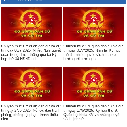
Cơ quan dân cử và cử tri
Chuyên mục Cơ quan dân cử và cử
Chuyên mục Cơ quan dân cử và cử
tri ngày 08/7/2025: Nhiều Nghị quyết
tri ngày 01/7/2025: Nhìn lại Kỳ họp
quan trọng được thông qua tại Kỳ
thứ 9 - nhiều quyết sách lịch sử,
họp thứ 34 HĐND tỉnh
hướng tới tương lai
Chuyên mục Cơ quan dân cử và cử
Chuyên mục Cơ quan dân cử và cử
tri ngày 24/6/2025: Nỗ lực đấu tranh
tri ngày 17/6/2025: Kỳ họp thứ 9,
phòng, chống tội phạm thanh thiếu
Quốc hội khóa XV và những quyết
niên
sách lịnh sử