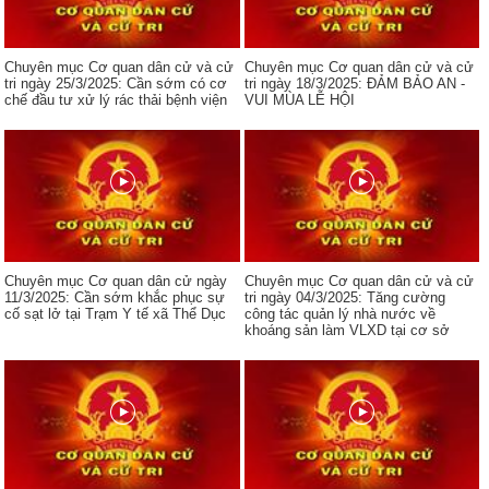
Chuyên mục Cơ quan dân cử và cử
Chuyên mục Cơ quan dân cử và cử
tri ngày 25/3/2025: Cần sớm có cơ
tri ngày 18/3/2025: ĐẢM BẢO AN -
chế đầu tư xử lý rác thải bệnh viện
VUI MÙA LỄ HỘI
Chuyên mục Cơ quan dân cử ngày
Chuyên mục Cơ quan dân cử và cử
11/3/2025: Cần sớm khắc phục sự
tri ngày 04/3/2025: Tăng cường
cố sạt lở tại Trạm Y tế xã Thể Dục
công tác quản lý nhà nước về
khoáng sản làm VLXD tại cơ sở