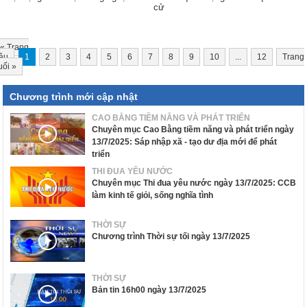
cử
«
Trang
ầu
1
2
3
4
5
6
7
8
9
10
...
12
Trang
uối
»
Chương trình mới cập nhật
CAO BẰNG TIỀM NĂNG VÀ PHÁT TRIỂN
Chuyên mục Cao Bằng tiềm năng và phát triển ngày
13/7/2025: Sáp nhập xã - tạo dư địa mới để phát
triển
THI ĐUA YÊU NƯỚC
Chuyên mục Thi đua yêu nước ngày 13/7/2025: CCB
làm kinh tế giỏi, sống nghĩa tình
THỜI SỰ
Chương trình Thời sự tối ngày 13/7/2025
THỜI SỰ
Bản tin 16h00 ngày 13/7/2025