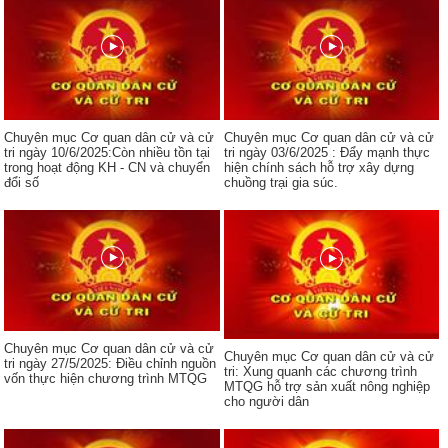
Chuyên mục Cơ quan dân cử và cử
Chuyên mục Cơ quan dân cử và cử
tri ngày 10/6/2025:Còn nhiều tồn tại
tri ngày 03/6/2025 : Đẩy mạnh thực
trong hoạt động KH - CN và chuyển
hiện chính sách hỗ trợ xây dựng
đổi số
chuồng trại gia súc.
Chuyên mục Cơ quan dân cử và cử
Chuyên mục Cơ quan dân cử và cử
tri ngày 27/5/2025: Điều chỉnh nguồn
tri: Xung quanh các chương trình
vốn thực hiện chương trình MTQG
MTQG hỗ trợ sản xuất nông nghiệp
cho người dân