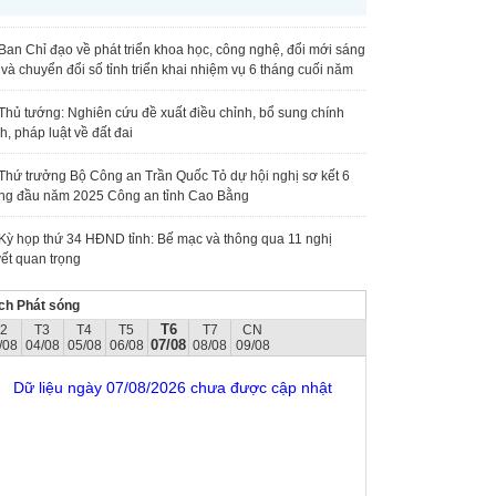
Ban Chỉ đạo về phát triển khoa học, công nghệ, đổi mới sáng
 và chuyển đổi số tỉnh triển khai nhiệm vụ 6 tháng cuối năm
Thủ tướng: Nghiên cứu đề xuất điều chỉnh, bổ sung chính
h, pháp luật về đất đai
Thứ trưởng Bộ Công an Trần Quốc Tỏ dự hội nghị sơ kết 6
ng đầu năm 2025 Công an tỉnh Cao Bằng
Kỳ họp thứ 34 HĐND tỉnh: Bế mạc và thông qua 11 nghị
ết quan trọng
ch Phát sóng
T6
T2
T3
T4
T5
T7
CN
07/08
/08
04/08
05/08
06/08
08/08
09/08
Dữ liệu ngày 07/08/2026 chưa được cập nhật