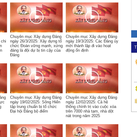
Chuyên mục Xây dựng Đảng
Chuyên mục Xây dựng Đảng
 chi
ngày 26/3/2025: Xây dựng tổ
ngày 19/3/2025: Các Đảng ủy
n
chức Đoàn vững mạnh, xứng
mới thành lập đi vào hoạt
T
ển
đáng là đội dự bị tin cậy của
động ổn định
Đảng
ảng
Chuyên mục Xây dựng Đảng
Chuyên mục Xây dựng Đảng
hực
ngày 19/02/2025: Sông Hiến
ngày 12/02/2025: Cả hệ
g
tập trung chuẩn bị tổ chức
thống chính trị vào cuộc xóa
Đại hội Đảng bộ điểm
trên 7000 nhà tạm, nhà dột
nát trong năm 2025