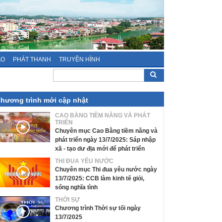
ÁO
PHÁT THANH
TRUYỀN HÌNH
hương trình mới cập nhật
CAO BẰNG TIỀM NĂNG VÀ PHÁT
TRIỂN
Chuyên mục Cao Bằng tiềm năng và
phát triển ngày 13/7/2025: Sáp nhập
xã - tạo dư địa mới để phát triển
THI ĐUA YÊU NƯỚC
Chuyên mục Thi đua yêu nước ngày
13/7/2025: CCB làm kinh tế giỏi,
sống nghĩa tình
THỜI SỰ
Chương trình Thời sự tối ngày
13/7/2025