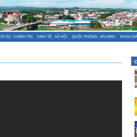
ỜI SỰ - CHÍNH TRỊ
KINH TẾ - XÃ HỘI
QUỐC PHÒNG - AN NINH
KHOA GI
C