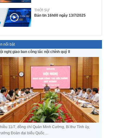
THỜI SỰ
Bản tin 16h00 ngày 13/7/2025
in nổi bật
ội nghị giao ban công tác nội chính quý II
hiều 11/7, đồng chí Quản Minh Cường, Bí thư Tỉnh ủy,
rưởng Đoàn đại biểu Quốc ...