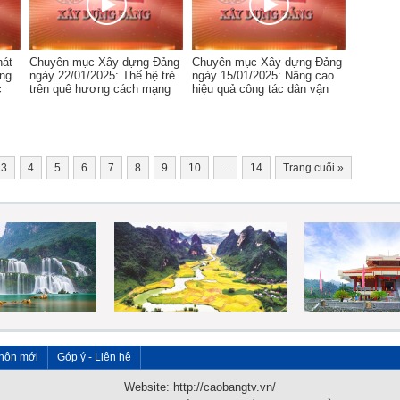
hát
Chuyên mục Xây dựng Đảng
Chuyên mục Xây dựng Đảng
ăng
ngày 22/01/2025: Thế hệ trẻ
ngày 15/01/2025: Nâng cao
c
trên quê hương cách mạng
hiệu quả công tác dân vận
3
4
5
6
7
8
9
10
...
14
Trang cuối
»
hôn mới
Góp ý - Liên hệ
Website: http://caobangtv.vn/