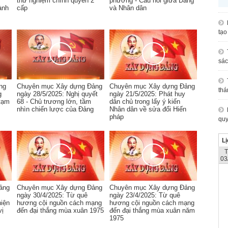
thử nghiệm chính quyền 2
phương - Cầu nối giữa Đảng
ành
cấp
và Nhân dân
tạo
sác
ng
Chuyên mục Xây dựng Đảng
Chuyên mục Xây dựng Đảng
thá
g
ngày 28/5/2025: Nghị quyết
ngày 21/5/2025: Phát huy
 tạm
68 - Chủ trương lớn, tầm
dân chủ trong lấy ý kiến
nhìn chiến lược của Đảng
Nhân dân về sửa đổi Hiến
pháp
quy
Lị
03
ảng
Chuyên mục Xây dựng Đảng
Chuyên mục Xây dựng Đảng
ngày 30/4/2025: Từ quê
ngày 23/4/2025: Từ quê
hiện
hương cội nguồn cách mạng
hương cội nguồn cách mạng
vị
đến đại thắng mùa xuân 1975
đến đại thắng mùa xuân năm
1975