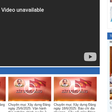
T
H
C
ảng
Chuyên mục Xây dựng Đảng
Chuyên mục Xây dựng Đảng
T
ngày 25/6/2025: Vận hành
ngày 18/6/2025: Báo chí địa