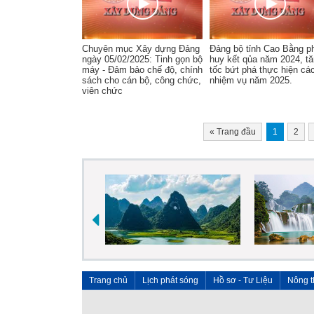
Chuyên mục Xây dựng Đảng
Đảng bộ tỉnh Cao Bằng p
ngày 05/02/2025: Tinh gọn bộ
huy kết qủa năm 2024, t
máy - Đảm bảo chế độ, chính
tốc bứt phá thực hiện cá
sách cho cán bộ, công chức,
nhiệm vụ năm 2025.
viên chức
«
Trang đầu
1
2
Trang chủ
Lịch phát sóng
Hồ sơ - Tư Liệu
Nông t