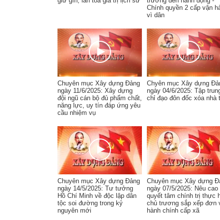
giữ gìn, lan tỏa giá trị lịch sử
trương đến hành động -
Chính quyền 2 cấp vận h
vì dân
Chuyên mục Xây dựng Đảng
Chyên mục Xây dựng Đả
ngày 11/6/2025: Xây dựng
ngày 04/6/2025: Tập trun
đội ngũ cán bộ đủ phẩm chất,
chỉ đạo đôn đốc xóa nhà
năng lực, uy tín đáp ứng yêu
cầu nhiệm vụ
Chuyên mục Xây dựng Đảng
Chuyên mục Xây dựng Đ
ngày 14/5/2025: Tư tưởng
ngày 07/5/2025: Nêu cao
Hồ Chí Minh về độc lập dân
quyết tâm chính trị thực 
tộc soi đường trong kỷ
chủ trương sắp xếp đơn 
nguyên mới
hành chính cấp xã