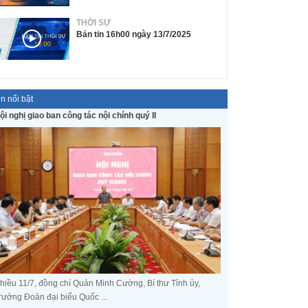
THỜI SỰ
Bản tin 16h00 ngày 13/7/2025
in nổi bật
ội nghị giao ban công tác nội chính quý II
hiều 11/7, đồng chí Quản Minh Cường, Bí thư Tỉnh ủy,
rưởng Đoàn đại biểu Quốc ...