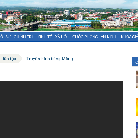
ỜI SỰ - CHÍNH TRỊ
KINH TẾ - XÃ HỘI
QUỐC PHÒNG - AN NINH
KHOA GI
g dân tộc
Truyền hình tiếng Mông
C