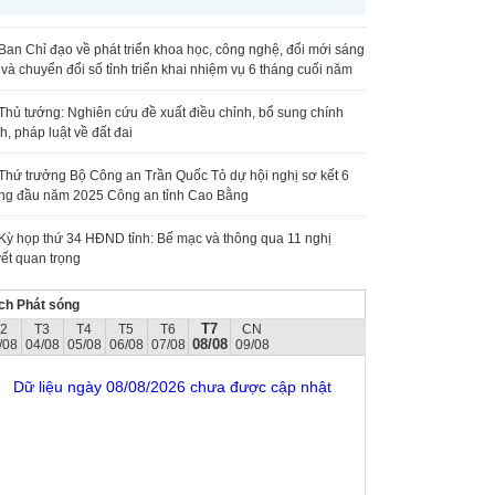
Ban Chỉ đạo về phát triển khoa học, công nghệ, đổi mới sáng
 và chuyển đổi số tỉnh triển khai nhiệm vụ 6 tháng cuối năm
Thủ tướng: Nghiên cứu đề xuất điều chỉnh, bổ sung chính
h, pháp luật về đất đai
Thứ trưởng Bộ Công an Trần Quốc Tỏ dự hội nghị sơ kết 6
ng đầu năm 2025 Công an tỉnh Cao Bằng
Kỳ họp thứ 34 HĐND tỉnh: Bế mạc và thông qua 11 nghị
ết quan trọng
ch Phát sóng
T7
T2
T3
T4
T5
T6
CN
08/08
/08
04/08
05/08
06/08
07/08
09/08
Dữ liệu ngày 08/08/2026 chưa được cập nhật