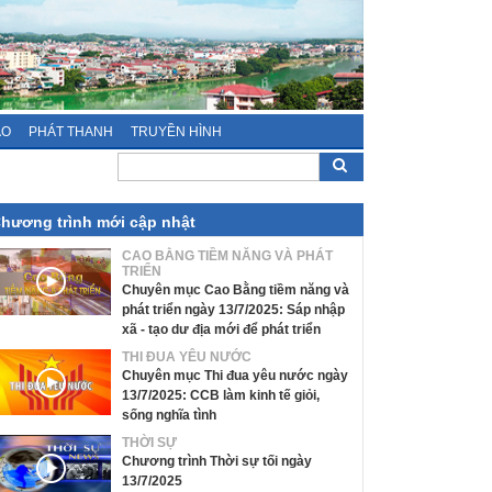
ÁO
PHÁT THANH
TRUYỀN HÌNH
hương trình mới cập nhật
CAO BẰNG TIỀM NĂNG VÀ PHÁT
TRIỂN
Chuyên mục Cao Bằng tiềm năng và
phát triển ngày 13/7/2025: Sáp nhập
xã - tạo dư địa mới để phát triển
THI ĐUA YÊU NƯỚC
Chuyên mục Thi đua yêu nước ngày
13/7/2025: CCB làm kinh tế giỏi,
sống nghĩa tình
THỜI SỰ
Chương trình Thời sự tối ngày
13/7/2025