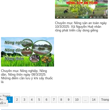
Chuyên mục Nông sản an toàn ngày
10/3/2025: Xã Nguyễn Huệ nhân
rộng phát triển cây dong giềng
Chuyên mục Nông nghiệp, Nông
dân, Nông thôn ngày 08/3/2025:
Những điểm cần lưu ý khi sấy thuốc
lá
«
Trang
ầu
1
2
3
4
5
6
7
8
9
10
...
14
Trang
uối
»