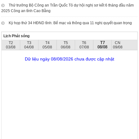
Thứ trưởng Bộ Công an Trần Quốc Tỏ dự hội nghị sơ kết 6 tháng đầu năm
2025 Công an tỉnh Cao Bằng
Kỳ họp thứ 34 HĐND tỉnh: Bế mạc và thông qua 11 nghị quyết quan trọng
Lịch Phát sóng
T7
T2
T3
T4
T5
T6
CN
08/08
03/08
04/08
05/08
06/08
07/08
09/08
Dữ liệu ngày 08/08/2026 chưa được cập nhật