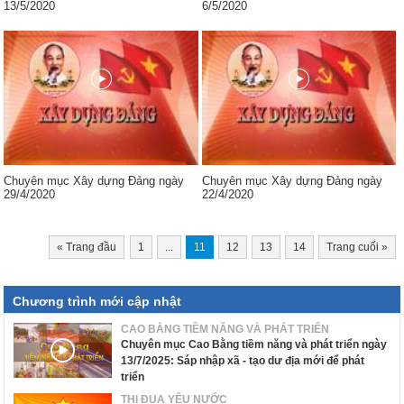
13/5/2020
6/5/2020
Chuyên mục Xây dựng Đảng ngày
Chuyên mục Xây dựng Đảng ngày
29/4/2020
22/4/2020
«
Trang đầu
1
...
11
12
13
14
Trang cuối
»
Chương trình mới cập nhật
CAO BẰNG TIỀM NĂNG VÀ PHÁT TRIỂN
Chuyên mục Cao Bằng tiềm năng và phát triển ngày
13/7/2025: Sáp nhập xã - tạo dư địa mới để phát
triển
THI ĐUA YÊU NƯỚC