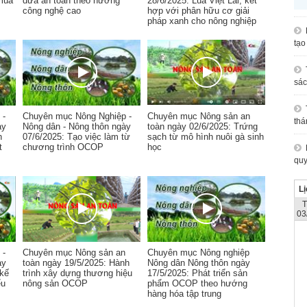
mùa
dưa an toàn theo hướng
28/6/2025: Lúa Việt Lai, kết
công nghệ cao
hợp với phân hữu cơ giải
pháp xanh cho nông nghiệp
tạo
sác
 -
Chuyên mục Nông Nghiệp -
Chuyên mục Nông sản an
thá
ày
Nông dân - Nông thôn ngày
toàn ngày 02/6/2025: Trứng
h
07/6/2025: Tạo việc làm từ
sạch từ mô hình nuôi gà sinh
t
chương trình OCOP
học
quy
Lị
03
 -
Chuyên mục Nông sản an
Chuyên mục Nông nghiệp
ày
toàn ngày 19/5/2025: Hành
Nông dân Nông thôn ngày
 kế
trình xây dựng thương hiệu
17/5/2025: Phát triển sản
ểu
nông sản OCOP
phẩm OCOP theo hướng
hàng hóa tập trung