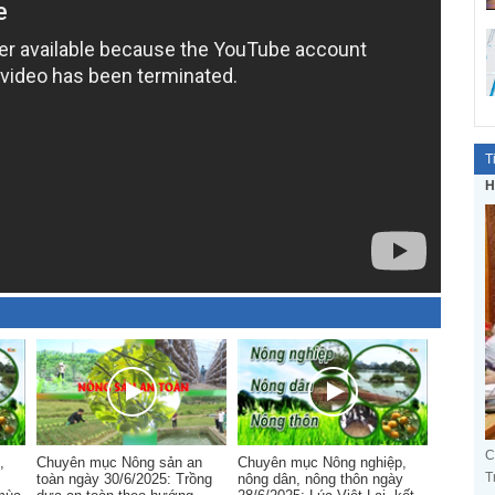
T
H
C
,
Chuyên mục Nông sản an
Chuyên mục Nông nghiệp,
T
toàn ngày 30/6/2025: Trồng
nông dân, nông thôn ngày