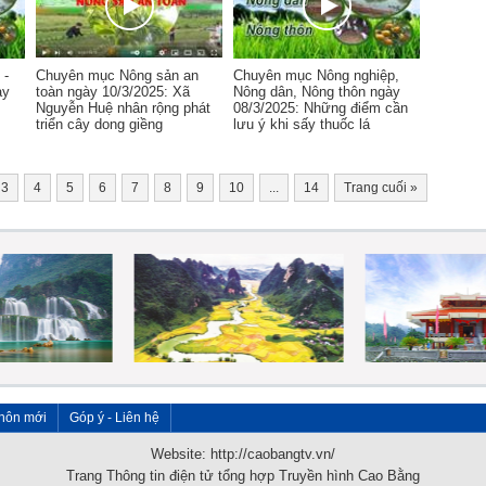
 -
Chuyên mục Nông sản an
Chuyên mục Nông nghiệp,
ày
toàn ngày 10/3/2025: Xã
Nông dân, Nông thôn ngày
Nguyễn Huệ nhân rộng phát
08/3/2025: Những điểm cần
triển cây dong giềng
lưu ý khi sấy thuốc lá
3
4
5
6
7
8
9
10
...
14
Trang cuối
»
hôn mới
Góp ý - Liên hệ
Website: http://caobangtv.vn/
Trang Thông tin điện tử tổng hợp Truyền hình Cao Bằng