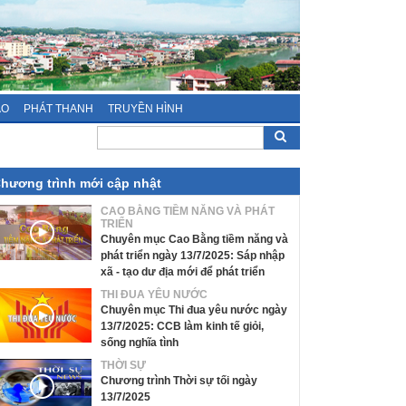
ÁO
PHÁT THANH
TRUYỀN HÌNH
hương trình mới cập nhật
CAO BẰNG TIỀM NĂNG VÀ PHÁT
TRIỂN
Chuyên mục Cao Bằng tiềm năng và
phát triển ngày 13/7/2025: Sáp nhập
xã - tạo dư địa mới để phát triển
THI ĐUA YÊU NƯỚC
Chuyên mục Thi đua yêu nước ngày
13/7/2025: CCB làm kinh tế giỏi,
sống nghĩa tình
THỜI SỰ
Chương trình Thời sự tối ngày
13/7/2025