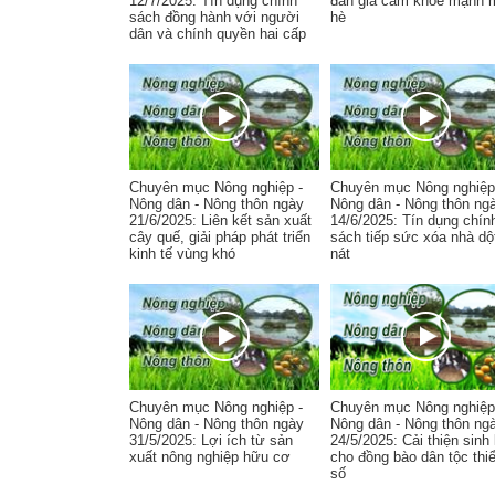
12/7/2025: Tín dụng chính
đàn gia cầm khỏe mạnh 
sách đồng hành với người
hè
dân và chính quyền hai cấp
Chuyên mục Nông nghiệp -
Chuyên mục Nông nghiệp
Nông dân - Nông thôn ngày
Nông dân - Nông thôn ng
21/6/2025: Liên kết sản xuất
14/6/2025: Tín dụng chín
cây quế, giải pháp phát triển
sách tiếp sức xóa nhà dộ
kinh tế vùng khó
nát
Chuyên mục Nông nghiệp -
Chuyên mục Nông nghiệp
Nông dân - Nông thôn ngày
Nông dân - Nông thôn ng
31/5/2025: Lợi ích từ sản
24/5/2025: Cải thiện sinh
xuất nông nghiệp hữu cơ
cho đồng bào dân tộc thi
số