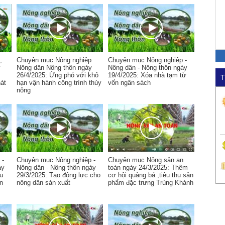
,
Chuyên mục Nông nghiệp
Chuyên mục Nông nghiệp -
y
Nông dân Nông thôn ngày
Nông dân - Nông thôn ngày
26/4/2025: Ứng phó với khô
19/4/2025: Xóa nhà tạm từ
T
át
hạn vận hành công trình thủy
vốn ngân sách
nông
 -
Chuyên mục Nông nghiệp -
Chuyên mục Nông sản an
ày
Nông dân - Nông thôn ngày
toàn ngày 24/3/2025: Thêm
ều
29/3/2025: Tạo động lực cho
cơ hội quảng bá ,tiêu thụ sản
ín
nông dân sản xuất
phẩm đặc trưng Trùng Khánh