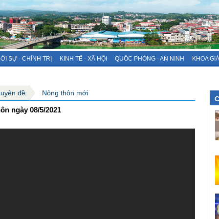
ỜI SỰ - CHÍNH TRỊ
KINH TẾ - XÃ HỘI
QUỐC PHÒNG - AN NINH
KHOA GI
huyên đề
Nông thôn mới
C
ôn ngày 08/5/2021