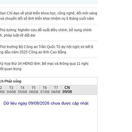
Ban Chỉ đạo về phát triển khoa học, công nghệ, đổi mới sáng
 và chuyển đổi số tỉnh triển khai nhiệm vụ 6 tháng cuối năm
Thủ tướng: Nghiên cứu đề xuất điều chỉnh, bổ sung chính
h, pháp luật về đất đai
Thứ trưởng Bộ Công an Trần Quốc Tỏ dự hội nghị sơ kết 6
ng đầu năm 2025 Công an tỉnh Cao Bằng
Kỳ họp thứ 34 HĐND tỉnh: Bế mạc và thông qua 11 nghị
ết quan trọng
ch Phát sóng
CN
T2
T3
T4
T5
T6
T7
09/08
/08
04/08
05/08
06/08
07/08
08/08
Dữ liệu ngày 09/08/2026 chưa được cập nhật