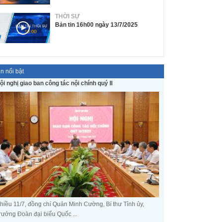
THỜI SỰ
Bản tin 16h00 ngày 13/7/2025
in nổi bật
ội nghị giao ban công tác nội chính quý II
hiều 11/7, đồng chí Quản Minh Cường, Bí thư Tỉnh ủy,
rưởng Đoàn đại biểu Quốc ...