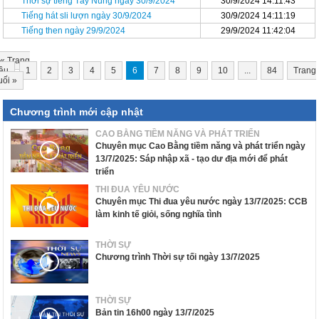
Thời sự tiếng Tày Nùng ngày 30/9/2024
30/9/2024 14:11:43
Tiếng hát sli lượn ngày 30/9/2024
30/9/2024 14:11:19
Tiếng then ngày 29/9/2024
29/9/2024 11:42:04
«
Trang
ầu
1
2
3
4
5
6
7
8
9
10
...
84
Trang
uối
»
Chương trình mới cập nhật
CAO BẰNG TIỀM NĂNG VÀ PHÁT TRIỂN
Chuyên mục Cao Bằng tiềm năng và phát triển ngày
13/7/2025: Sáp nhập xã - tạo dư địa mới để phát
triển
THI ĐUA YÊU NƯỚC
Chuyên mục Thi đua yêu nước ngày 13/7/2025: CCB
làm kinh tế giỏi, sống nghĩa tình
THỜI SỰ
Chương trình Thời sự tối ngày 13/7/2025
THỜI SỰ
Bản tin 16h00 ngày 13/7/2025