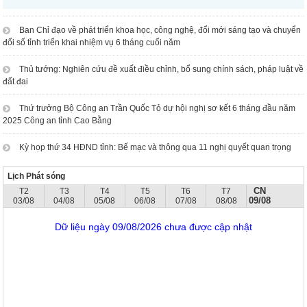
Ban Chỉ đạo về phát triển khoa học, công nghệ, đổi mới sáng tạo và chuyển
đổi số tỉnh triển khai nhiệm vụ 6 tháng cuối năm
Thủ tướng: Nghiên cứu đề xuất điều chỉnh, bổ sung chính sách, pháp luật về
đất đai
Thứ trưởng Bộ Công an Trần Quốc Tỏ dự hội nghị sơ kết 6 tháng đầu năm
2025 Công an tỉnh Cao Bằng
Kỳ họp thứ 34 HĐND tỉnh: Bế mạc và thông qua 11 nghị quyết quan trọng
Lịch Phát sóng
CN
T2
T3
T4
T5
T6
T7
09/08
03/08
04/08
05/08
06/08
07/08
08/08
Dữ liệu ngày 09/08/2026 chưa được cập nhật