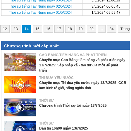
Thời sự tiếng Tày Nùng ngày 03/5/2024
3/5/2024 11:06:59
Thời sự tiếng Tày Nùng ngày 02/5/2024
3/5/2024 00:05:45
Thời sự tiếng Tày Nùng ngày 01/5/2024
1/5/2024 09:59:47
12
13
14
15
16
17
18
19
20
...
84
Trang
Chương trình mới cập nhật
CAO BẰNG TIỀM NĂNG VÀ PHÁT TRIỂN
Chuyên mục Cao Bằng tiềm năng và phát triển ngày
13/7/2025: Sáp nhập xã - tạo dư địa mới để phát
triển
THI ĐUA YÊU NƯỚC
Chuyên mục Thi đua yêu nước ngày 13/7/2025: CCB
làm kinh tế giỏi, sống nghĩa tình
THỜI SỰ
Chương trình Thời sự tối ngày 13/7/2025
THỜI SỰ
Bản tin 16h00 ngày 13/7/2025