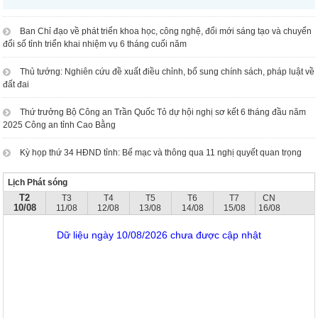
Ban Chỉ đạo về phát triển khoa học, công nghệ, đổi mới sáng tạo và chuyển
đổi số tỉnh triển khai nhiệm vụ 6 tháng cuối năm
Thủ tướng: Nghiên cứu đề xuất điều chỉnh, bổ sung chính sách, pháp luật về
đất đai
Thứ trưởng Bộ Công an Trần Quốc Tỏ dự hội nghị sơ kết 6 tháng đầu năm
2025 Công an tỉnh Cao Bằng
Kỳ họp thứ 34 HĐND tỉnh: Bế mạc và thông qua 11 nghị quyết quan trọng
Lịch Phát sóng
T2
T3
T4
T5
T6
T7
CN
10/08
11/08
12/08
13/08
14/08
15/08
16/08
Dữ liệu ngày 10/08/2026 chưa được cập nhật