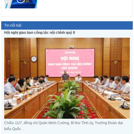
Tin nổi bật
Hội nghị giao ban công tác nội chính quý II
Chiều 11/7, đồng chí Quản Minh Cường, Bí thư Tỉnh ủy, Trưởng Đoàn đại
biểu Quốc ...