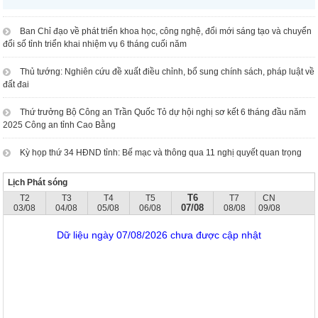
Ban Chỉ đạo về phát triển khoa học, công nghệ, đổi mới sáng tạo và chuyển
đổi số tỉnh triển khai nhiệm vụ 6 tháng cuối năm
Thủ tướng: Nghiên cứu đề xuất điều chỉnh, bổ sung chính sách, pháp luật về
đất đai
Thứ trưởng Bộ Công an Trần Quốc Tỏ dự hội nghị sơ kết 6 tháng đầu năm
2025 Công an tỉnh Cao Bằng
Kỳ họp thứ 34 HĐND tỉnh: Bế mạc và thông qua 11 nghị quyết quan trọng
Lịch Phát sóng
T6
T2
T3
T4
T5
T7
CN
07/08
03/08
04/08
05/08
06/08
08/08
09/08
Dữ liệu ngày 07/08/2026 chưa được cập nhật