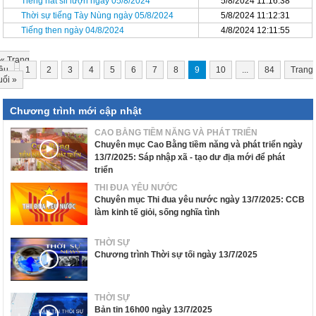
Tiếng hát sli lượn ngày 05/8/2024
5/8/2024 11:16:38
Thời sự tiếng Tày Nùng ngày 05/8/2024
5/8/2024 11:12:31
Tiếng then ngày 04/8/2024
4/8/2024 12:11:55
«
Trang
ầu
1
2
3
4
5
6
7
8
9
10
...
84
Trang
uối
»
Chương trình mới cập nhật
CAO BẰNG TIỀM NĂNG VÀ PHÁT TRIỂN
Chuyên mục Cao Bằng tiềm năng và phát triển ngày
13/7/2025: Sáp nhập xã - tạo dư địa mới để phát
triển
THI ĐUA YÊU NƯỚC
Chuyên mục Thi đua yêu nước ngày 13/7/2025: CCB
làm kinh tế giỏi, sống nghĩa tình
THỜI SỰ
Chương trình Thời sự tối ngày 13/7/2025
THỜI SỰ
Bản tin 16h00 ngày 13/7/2025