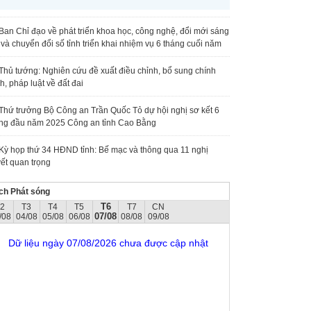
Ban Chỉ đạo về phát triển khoa học, công nghệ, đổi mới sáng
 và chuyển đổi số tỉnh triển khai nhiệm vụ 6 tháng cuối năm
Thủ tướng: Nghiên cứu đề xuất điều chỉnh, bổ sung chính
h, pháp luật về đất đai
Thứ trưởng Bộ Công an Trần Quốc Tỏ dự hội nghị sơ kết 6
ng đầu năm 2025 Công an tỉnh Cao Bằng
Kỳ họp thứ 34 HĐND tỉnh: Bế mạc và thông qua 11 nghị
ết quan trọng
ch Phát sóng
T6
T2
T3
T4
T5
T7
CN
07/08
/08
04/08
05/08
06/08
08/08
09/08
Dữ liệu ngày 07/08/2026 chưa được cập nhật