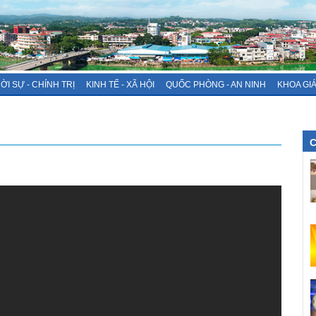
ỜI SỰ - CHÍNH TRỊ
KINH TẾ - XÃ HỘI
QUỐC PHÒNG - AN NINH
KHOA GI
C