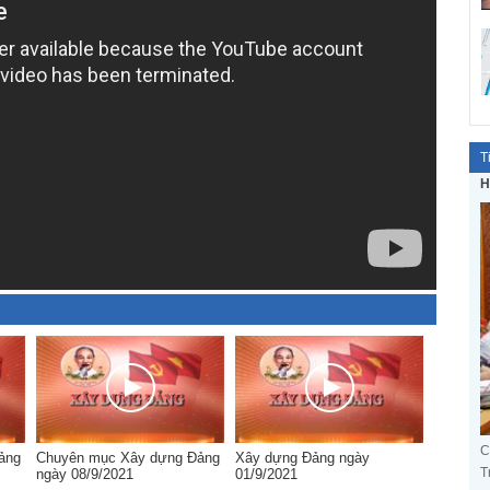
T
H
C
ảng
Chuyên mục Xây dựng Đảng
Xây dựng Đảng ngày
T
ngày 08/9/2021
01/9/2021