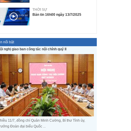
THỜI SỰ
Bản tin 16h00 ngày 13/7/2025
in nổi bật
ội nghị giao ban công tác nội chính quý II
hiều 11/7, đồng chí Quản Minh Cường, Bí thư Tỉnh ủy,
rưởng Đoàn đại biểu Quốc ...