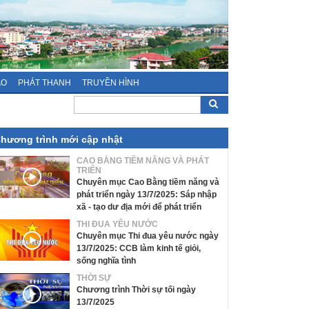
ÁO
PHÁT THANH
TRUYỀN HÌNH
hương trình mới cập nhật
CAO BẰNG TIỀM NĂNG VÀ PHÁT
TRIỂN
Chuyên mục Cao Bằng tiềm năng và
phát triển ngày 13/7/2025: Sáp nhập
xã - tạo dư địa mới để phát triển
THI ĐUA YÊU NƯỚC
Chuyên mục Thi đua yêu nước ngày
13/7/2025: CCB làm kinh tế giỏi,
sống nghĩa tình
THỜI SỰ
Chương trình Thời sự tối ngày
13/7/2025