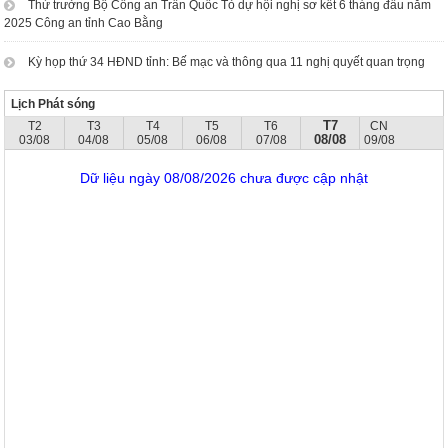
Thứ trưởng Bộ Công an Trần Quốc Tỏ dự hội nghị sơ kết 6 tháng đầu năm
2025 Công an tỉnh Cao Bằng
Kỳ họp thứ 34 HĐND tỉnh: Bế mạc và thông qua 11 nghị quyết quan trọng
Lịch Phát sóng
T7
T2
T3
T4
T5
T6
CN
08/08
03/08
04/08
05/08
06/08
07/08
09/08
Dữ liệu ngày 08/08/2026 chưa được cập nhật