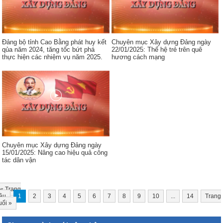
Đảng bộ tỉnh Cao Bằng phát huy kết
Chuyên mục Xây dựng Đảng ngày
qủa năm 2024, tăng tốc bứt phá
22/01/2025: Thế hệ trẻ trên quê
thực hiện các nhiệm vụ năm 2025.
hương cách mạng
Chuyên mục Xây dựng Đảng ngày
15/01/2025: Nâng cao hiệu quả công
tác dân vận
«
Trang
ầu
1
2
3
4
5
6
7
8
9
10
...
14
Trang
uối
»