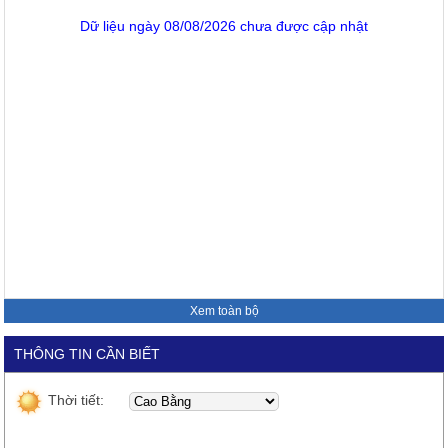
Dữ liệu ngày 08/08/2026 chưa được cập nhật
Xem toàn bộ
THÔNG TIN CẦN BIẾT
Thời tiết: