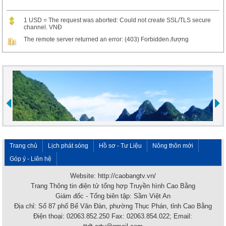
1 USD = The request was aborted: Could not create SSL/TLS secure
channel. VNĐ
The remote server returned an error: (403) Forbidden./lượng
Trang chủ
Lịch phát sóng
Hồ sơ - Tư Liệu
Nông thôn mới
Góp ý - Liên hệ
Website: http://caobangtv.vn/
Trang Thông tin điện tử tổng hợp Truyền hình Cao Bằng
Giám đốc - Tổng biên tập: Sầm Việt An
Địa chỉ: Số 87 phố Bế Văn Đàn, phường Thục Phán, tỉnh Cao Bằng
Điện thoại: 02063.852.250 Fax: 02063.854.022; Email: