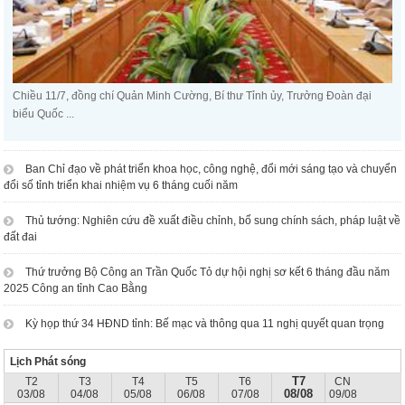
Chiều 11/7, đồng chí Quản Minh Cường, Bí thư Tỉnh ủy, Trưởng Đoàn đại
biểu Quốc ...
Ban Chỉ đạo về phát triển khoa học, công nghệ, đổi mới sáng tạo và chuyển
đổi số tỉnh triển khai nhiệm vụ 6 tháng cuối năm
Thủ tướng: Nghiên cứu đề xuất điều chỉnh, bổ sung chính sách, pháp luật về
đất đai
Thứ trưởng Bộ Công an Trần Quốc Tỏ dự hội nghị sơ kết 6 tháng đầu năm
2025 Công an tỉnh Cao Bằng
Kỳ họp thứ 34 HĐND tỉnh: Bế mạc và thông qua 11 nghị quyết quan trọng
Lịch Phát sóng
T7
T2
T3
T4
T5
T6
CN
08/08
03/08
04/08
05/08
06/08
07/08
09/08