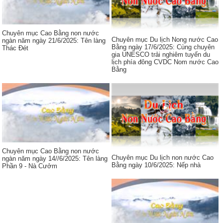
Chuyên mục Cao Bằng non nước
Chuyên mục Du lịch Nong nước Cao
ngàn năm ngày 21/6/2025: Tên làng
Bằng ngày 17/6/2025: Cùng chuyên
Thác Đét
gia UNESCO trải nghiêm tuyến du
lịch phía đông CVDC Nom nước Cao
Bằng
Chuyên mục Cao Bằng non nước
Chuyên mục Du lịch non nước Cao
ngàn năm ngày 14//6/2025: Tên làng
Bằng ngày 10/6/2025: Nếp nhà
Phần 9 - Nà Cưởm