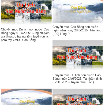
Chuyên mục Cao Bằng non nước
Chuyên mục Du lịch non nước Cao
ngàn năm ngày 28/6/2025: Tên làng
Bằng ngày 01/7/2025: Cùng chuyên
( P9) Lũng Rì
gia Unesco trải nghiệm tuyến du lịch
phía tây CVĐC Cao Bằng
Chuyên mục Du lịch non nước Cao
Bằng ngày 24/6/2025: Tái thẩm định
CVDC 2025 ( tuyến phía Bắc )