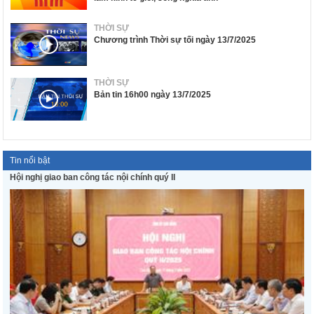
THỜI SỰ
Chương trình Thời sự tối ngày 13/7/2025
THỜI SỰ
Bản tin 16h00 ngày 13/7/2025
Tin nổi bật
Hội nghị giao ban công tác nội chính quý II