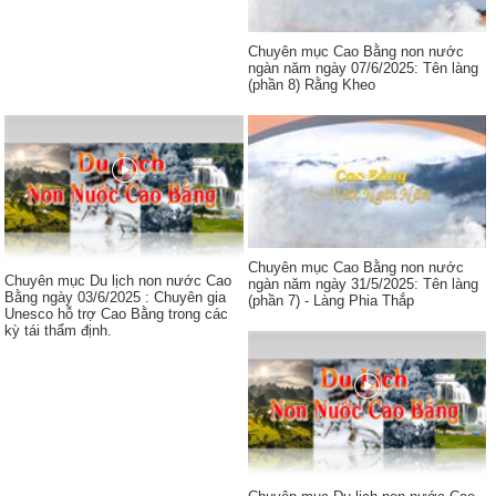
Chuyên mục Cao Bằng non nước
ngàn năm ngày 07/6/2025: Tên làng
(phần 8) Rằng Kheo
Chuyên mục Cao Bằng non nước
Chuyên mục Du lịch non nước Cao
ngàn năm ngày 31/5/2025: Tên làng
Bằng ngày 03/6/2025 : Chuyên gia
(phần 7) - Làng Phia Thắp
Unesco hỗ trợ Cao Bằng trong các
kỳ tái thẩm định.