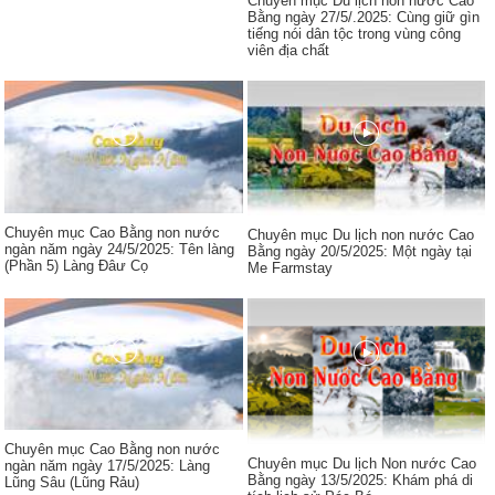
Chuyên mục Du lịch non nước Cao
Bằng ngày 27/5/.2025: Cùng giữ gìn
tiếng nói dân tộc trong vùng công
viên địa chất
Chuyên mục Cao Bằng non nước
Chuyên mục Du lịch non nước Cao
ngàn năm ngày 24/5/2025: Tên làng
Bằng ngày 20/5/2025: Một ngày tại
(Phần 5) Làng Đâư Cọ
Me Farmstay
Chuyên mục Cao Bằng non nước
Chuyên mục Du lịch Non nước Cao
ngàn năm ngày 17/5/2025: Làng
Bằng ngày 13/5/2025: Khám phá di
Lũng Sâu (Lũng Rảu)