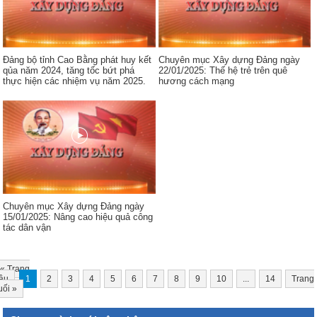
Đảng bộ tỉnh Cao Bằng phát huy kết
Chuyên mục Xây dựng Đảng ngày
qủa năm 2024, tăng tốc bứt phá
22/01/2025: Thế hệ trẻ trên quê
thực hiện các nhiệm vụ năm 2025.
hương cách mạng
Chuyên mục Xây dựng Đảng ngày
15/01/2025: Nâng cao hiệu quả công
tác dân vận
«
Trang
ầu
1
2
3
4
5
6
7
8
9
10
...
14
Trang
uối
»