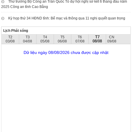
Thứ trưởng Bộ Công an Trần Quốc Tỏ dự hội nghị sơ kết 6 tháng đầu năm
2025 Công an tỉnh Cao Bằng
Kỳ họp thứ 34 HĐND tỉnh: Bế mạc và thông qua 11 nghị quyết quan trọng
Lịch Phát sóng
T7
T2
T3
T4
T5
T6
CN
08/08
03/08
04/08
05/08
06/08
07/08
09/08
Dữ liệu ngày 08/08/2026 chưa được cập nhật