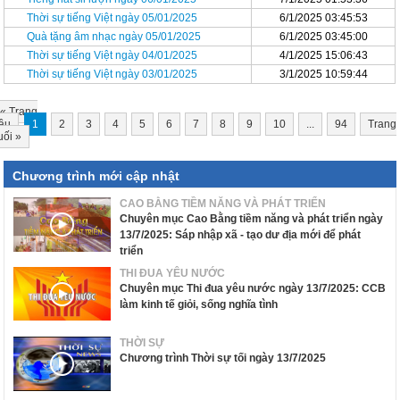
Thời sự tiếng Việt ngày 05/01/2025
6/1/2025 03:45:53
Quà tặng âm nhạc ngày 05/01/2025
6/1/2025 03:45:00
Thời sự tiếng Việt ngày 04/01/2025
4/1/2025 15:06:43
Thời sự tiếng Việt ngày 03/01/2025
3/1/2025 10:59:44
«
Trang
ầu
1
2
3
4
5
6
7
8
9
10
...
94
Trang
uối
»
Chương trình mới cập nhật
CAO BẰNG TIỀM NĂNG VÀ PHÁT TRIỂN
Chuyên mục Cao Bằng tiềm năng và phát triển ngày
13/7/2025: Sáp nhập xã - tạo dư địa mới để phát
triển
THI ĐUA YÊU NƯỚC
Chuyên mục Thi đua yêu nước ngày 13/7/2025: CCB
làm kinh tế giỏi, sống nghĩa tình
THỜI SỰ
Chương trình Thời sự tối ngày 13/7/2025