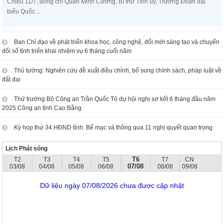
Chiều 11/7, đồng chí Quản Minh Cường, Bí thư Tỉnh ủy, Trưởng Đoàn đại
biểu Quốc ...
Ban Chỉ đạo về phát triển khoa học, công nghệ, đổi mới sáng tạo và chuyển
đổi số tỉnh triển khai nhiệm vụ 6 tháng cuối năm
Thủ tướng: Nghiên cứu đề xuất điều chỉnh, bổ sung chính sách, pháp luật về
đất đai
Thứ trưởng Bộ Công an Trần Quốc Tỏ dự hội nghị sơ kết 6 tháng đầu năm
2025 Công an tỉnh Cao Bằng
Kỳ họp thứ 34 HĐND tỉnh: Bế mạc và thông qua 11 nghị quyết quan trọng
Lịch Phát sóng
T6
T2
T3
T4
T5
T7
CN
07/08
03/08
04/08
05/08
06/08
08/08
09/08
Dữ liệu ngày 07/08/2026 chưa được cập nhật