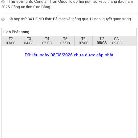
Thứ trưởng Bộ Công an Trần Quốc Tỏ dự hội nghị sơ kết 6 tháng đầu năm
2025 Công an tỉnh Cao Bằng
Kỳ họp thứ 34 HĐND tỉnh: Bế mạc và thông qua 11 nghị quyết quan trọng
Lịch Phát sóng
T7
T2
T3
T4
T5
T6
CN
08/08
03/08
04/08
05/08
06/08
07/08
09/08
Dữ liệu ngày 08/08/2026 chưa được cập nhật