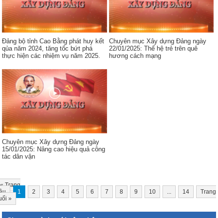
Đảng bộ tỉnh Cao Bằng phát huy kết
Chuyên mục Xây dựng Đảng ngày
qủa năm 2024, tăng tốc bứt phá
22/01/2025: Thế hệ trẻ trên quê
thực hiện các nhiệm vụ năm 2025.
hương cách mạng
Chuyên mục Xây dựng Đảng ngày
15/01/2025: Nâng cao hiệu quả công
tác dân vận
«
Trang
ầu
1
2
3
4
5
6
7
8
9
10
...
14
Trang
uối
»