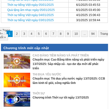
Thời sự tiếng Việt ngày 05/01/2025
6/1/2025 03:45:53
Quà tặng âm nhạc ngày 05/01/2025
6/1/2025 03:45:00
Thời sự tiếng Việt ngày 04/01/2025
4/1/2025 15:06:43
Thời sự tiếng Việt ngày 03/01/2025
3/1/2025 10:59:44
«
Trang
ầu
1
2
3
4
5
6
7
8
9
10
...
94
Trang
uối
»
Chương trình mới cập nhật
CAO BẰNG TIỀM NĂNG VÀ PHÁT TRIỂN
Chuyên mục Cao Bằng tiềm năng và phát triển ngày
13/7/2025: Sáp nhập xã - tạo dư địa mới để phát
triển
THI ĐUA YÊU NƯỚC
Chuyên mục Thi đua yêu nước ngày 13/7/2025: CCB
làm kinh tế giỏi, sống nghĩa tình
THỜI SỰ
Chương trình Thời sự tối ngày 13/7/2025