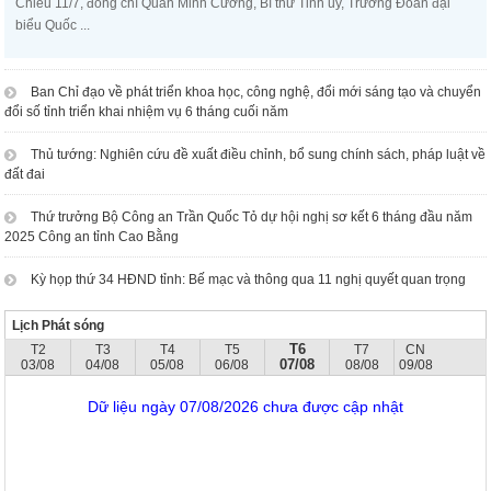
Chiều 11/7, đồng chí Quản Minh Cường, Bí thư Tỉnh ủy, Trưởng Đoàn đại
biểu Quốc ...
Ban Chỉ đạo về phát triển khoa học, công nghệ, đổi mới sáng tạo và chuyển
đổi số tỉnh triển khai nhiệm vụ 6 tháng cuối năm
Thủ tướng: Nghiên cứu đề xuất điều chỉnh, bổ sung chính sách, pháp luật về
đất đai
Thứ trưởng Bộ Công an Trần Quốc Tỏ dự hội nghị sơ kết 6 tháng đầu năm
2025 Công an tỉnh Cao Bằng
Kỳ họp thứ 34 HĐND tỉnh: Bế mạc và thông qua 11 nghị quyết quan trọng
Lịch Phát sóng
T6
T2
T3
T4
T5
T7
CN
07/08
03/08
04/08
05/08
06/08
08/08
09/08
Dữ liệu ngày 07/08/2026 chưa được cập nhật