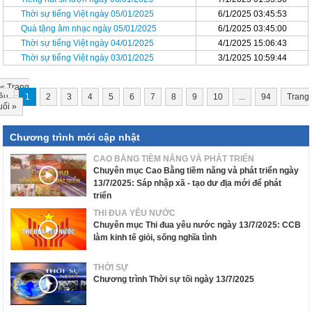
Thời sự tiếng Việt ngày 05/01/2025
6/1/2025 03:45:53
Quà tặng âm nhạc ngày 05/01/2025
6/1/2025 03:45:00
Thời sự tiếng Việt ngày 04/01/2025
4/1/2025 15:06:43
Thời sự tiếng Việt ngày 03/01/2025
3/1/2025 10:59:44
«
Trang
ầu
1
2
3
4
5
6
7
8
9
10
...
94
Trang
uối
»
Chương trình mới cập nhật
CAO BẰNG TIỀM NĂNG VÀ PHÁT TRIỂN
Chuyên mục Cao Bằng tiềm năng và phát triển ngày
13/7/2025: Sáp nhập xã - tạo dư địa mới để phát
triển
THI ĐUA YÊU NƯỚC
Chuyên mục Thi đua yêu nước ngày 13/7/2025: CCB
làm kinh tế giỏi, sống nghĩa tình
THỜI SỰ
Chương trình Thời sự tối ngày 13/7/2025