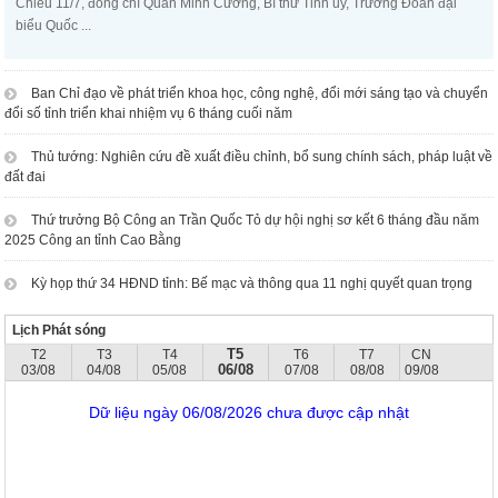
Chiều 11/7, đồng chí Quản Minh Cường, Bí thư Tỉnh ủy, Trưởng Đoàn đại
biểu Quốc ...
Ban Chỉ đạo về phát triển khoa học, công nghệ, đổi mới sáng tạo và chuyển
đổi số tỉnh triển khai nhiệm vụ 6 tháng cuối năm
Thủ tướng: Nghiên cứu đề xuất điều chỉnh, bổ sung chính sách, pháp luật về
đất đai
Thứ trưởng Bộ Công an Trần Quốc Tỏ dự hội nghị sơ kết 6 tháng đầu năm
2025 Công an tỉnh Cao Bằng
Kỳ họp thứ 34 HĐND tỉnh: Bế mạc và thông qua 11 nghị quyết quan trọng
Lịch Phát sóng
T5
T2
T3
T4
T6
T7
CN
06/08
03/08
04/08
05/08
07/08
08/08
09/08
Dữ liệu ngày 06/08/2026 chưa được cập nhật