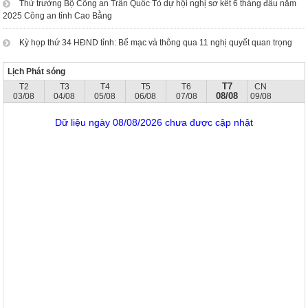
Thứ trưởng Bộ Công an Trần Quốc Tỏ dự hội nghị sơ kết 6 tháng đầu năm
2025 Công an tỉnh Cao Bằng
Kỳ họp thứ 34 HĐND tỉnh: Bế mạc và thông qua 11 nghị quyết quan trọng
Lịch Phát sóng
T7
T2
T3
T4
T5
T6
CN
08/08
03/08
04/08
05/08
06/08
07/08
09/08
Dữ liệu ngày 08/08/2026 chưa được cập nhật