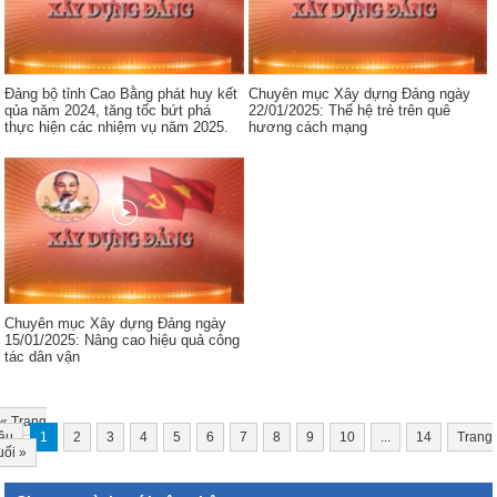
Đảng bộ tỉnh Cao Bằng phát huy kết
Chuyên mục Xây dựng Đảng ngày
qủa năm 2024, tăng tốc bứt phá
22/01/2025: Thế hệ trẻ trên quê
thực hiện các nhiệm vụ năm 2025.
hương cách mạng
Chuyên mục Xây dựng Đảng ngày
15/01/2025: Nâng cao hiệu quả công
tác dân vận
«
Trang
ầu
1
2
3
4
5
6
7
8
9
10
...
14
Trang
uối
»