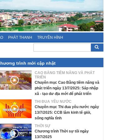
ÁO
PHÁT THANH
TRUYỀN HÌNH
hương trình mới cập nhật
CAO BẰNG TIỀM NĂNG VÀ PHÁT
TRIỂN
Chuyên mục Cao Bằng tiềm năng và
phát triển ngày 13/7/2025: Sáp nhập
xã - tạo dư địa mới để phát triển
THI ĐUA YÊU NƯỚC
Chuyên mục Thi đua yêu nước ngày
13/7/2025: CCB làm kinh tế giỏi,
sống nghĩa tình
THỜI SỰ
Chương trình Thời sự tối ngày
13/7/2025