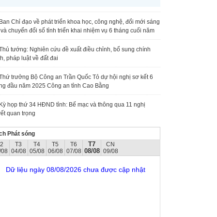
Ban Chỉ đạo về phát triển khoa học, công nghệ, đổi mới sáng
 và chuyển đổi số tỉnh triển khai nhiệm vụ 6 tháng cuối năm
Thủ tướng: Nghiên cứu đề xuất điều chỉnh, bổ sung chính
h, pháp luật về đất đai
Thứ trưởng Bộ Công an Trần Quốc Tỏ dự hội nghị sơ kết 6
ng đầu năm 2025 Công an tỉnh Cao Bằng
Kỳ họp thứ 34 HĐND tỉnh: Bế mạc và thông qua 11 nghị
ết quan trọng
ch Phát sóng
T7
T2
T3
T4
T5
T6
CN
08/08
/08
04/08
05/08
06/08
07/08
09/08
Dữ liệu ngày 08/08/2026 chưa được cập nhật