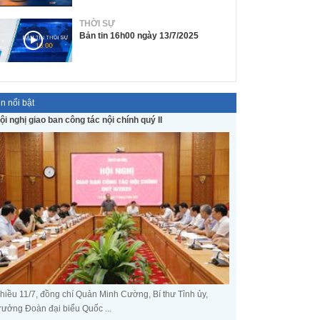
THỜI SỰ
Bản tin 16h00 ngày 13/7/2025
in nổi bật
ội nghị giao ban công tác nội chính quý II
hiều 11/7, đồng chí Quản Minh Cường, Bí thư Tỉnh ủy,
rưởng Đoàn đại biểu Quốc ...