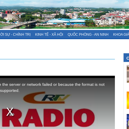
ỜI SỰ - CHÍNH TRỊ
KINH TẾ - XÃ HỘI
QUỐC PHÒNG - AN NINH
KHOA GI
C