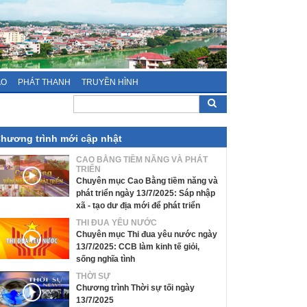
ÁO
PHÁT THANH
TRUYỀN HÌNH
hương trình mới cập nhật
CAO BẰNG TIỀM NĂNG VÀ PHÁT
TRIỂN
Chuyên mục Cao Bằng tiềm năng và
phát triển ngày 13/7/2025: Sáp nhập
xã - tạo dư địa mới để phát triển
THI ĐUA YÊU NƯỚC
Chuyên mục Thi đua yêu nước ngày
13/7/2025: CCB làm kinh tế giỏi,
sống nghĩa tình
THỜI SỰ
Chương trình Thời sự tối ngày
13/7/2025