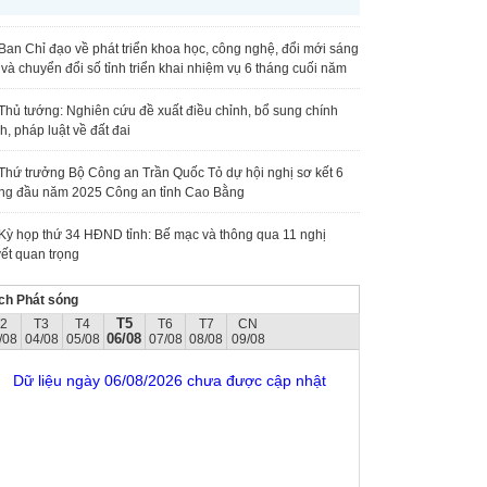
Ban Chỉ đạo về phát triển khoa học, công nghệ, đổi mới sáng
 và chuyển đổi số tỉnh triển khai nhiệm vụ 6 tháng cuối năm
Thủ tướng: Nghiên cứu đề xuất điều chỉnh, bổ sung chính
h, pháp luật về đất đai
Thứ trưởng Bộ Công an Trần Quốc Tỏ dự hội nghị sơ kết 6
ng đầu năm 2025 Công an tỉnh Cao Bằng
Kỳ họp thứ 34 HĐND tỉnh: Bế mạc và thông qua 11 nghị
ết quan trọng
ch Phát sóng
T5
T2
T3
T4
T6
T7
CN
06/08
/08
04/08
05/08
07/08
08/08
09/08
Dữ liệu ngày 06/08/2026 chưa được cập nhật