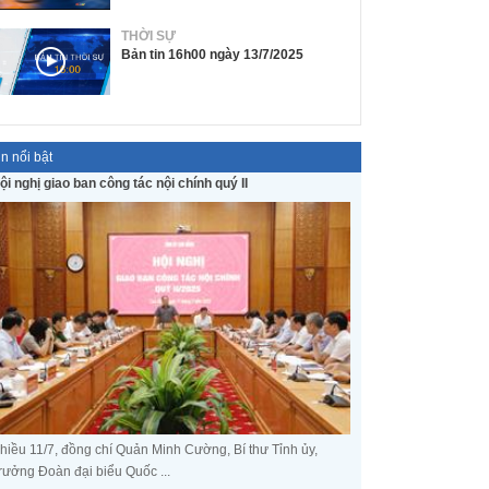
THỜI SỰ
Bản tin 16h00 ngày 13/7/2025
in nổi bật
ội nghị giao ban công tác nội chính quý II
hiều 11/7, đồng chí Quản Minh Cường, Bí thư Tỉnh ủy,
rưởng Đoàn đại biểu Quốc ...