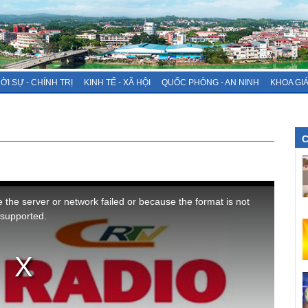
ỜI SỰ - CHÍNH TRỊ
KINH TẾ - XÃ HỘI
QUỐC PHÒNG - AN NINH
KHOA GI
C