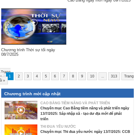
Cao Bằng ngày mới ngày 09/7/2025
Chương trình Thời sự tối ngày
08/7/2025
Trang
u
1
2
3
4
5
6
7
8
9
10
...
313
Trang
ối
»
Chương trình mới cập nhật
CAO BẰNG TIỀM NĂNG VÀ PHÁT TRIỂN
Chuyên mục Cao Bằng tiềm năng và phát triển ngày
13/7/2025: Sáp nhập xã - tạo dư địa mới để phát
triển
THI ĐUA YÊU NƯỚC
Chuyên mục Thi đua yêu nước ngày 13/7/2025: CCB