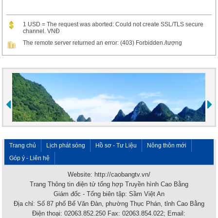
1 USD = The request was aborted: Could not create SSL/TLS secure
channel. VNĐ
The remote server returned an error: (403) Forbidden./lượng
Trang chủ
Lịch phát sóng
Hồ sơ - Tư Liệu
Nông thôn mới
Góp ý - Liên hệ
Website: http://caobangtv.vn/
Trang Thông tin điện tử tổng hợp Truyền hình Cao Bằng
Giám đốc - Tổng biên tập: Sầm Việt An
Địa chỉ: Số 87 phố Bế Văn Đàn, phường Thục Phán, tỉnh Cao Bằng
Điện thoại: 02063.852.250 Fax: 02063.854.022; Email: