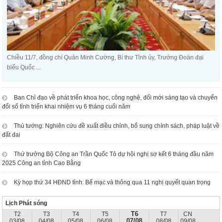
Chiều 11/7, đồng chí Quản Minh Cường, Bí thư Tỉnh ủy, Trưởng Đoàn đại
biểu Quốc ...
Ban Chỉ đạo về phát triển khoa học, công nghệ, đổi mới sáng tạo và chuyển
đổi số tỉnh triển khai nhiệm vụ 6 tháng cuối năm
Thủ tướng: Nghiên cứu đề xuất điều chỉnh, bổ sung chính sách, pháp luật về
đất đai
Thứ trưởng Bộ Công an Trần Quốc Tỏ dự hội nghị sơ kết 6 tháng đầu năm
2025 Công an tỉnh Cao Bằng
Kỳ họp thứ 34 HĐND tỉnh: Bế mạc và thông qua 11 nghị quyết quan trọng
Lịch Phát sóng
T6
T2
T3
T4
T5
T7
CN
07/08
03/08
04/08
05/08
06/08
08/08
09/08