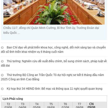
Chiều 11/7, đồng chí Quản Minh Cường, Bí thư Tỉnh ủy, Trưởng Đoàn đại
biểu Quốc ...
Ban Chỉ đạo về phát triển khoa học, công nghệ, đổi mới sáng tạo và chuyển
đổi số tỉnh triển khai nhiệm vụ 6 tháng cuối năm
Thủ tướng: Nghiên cứu đề xuất điều chỉnh, bổ sung chính sách, pháp luật về
đất đai
Thứ trưởng Bộ Công an Trần Quốc Tỏ dự hội nghị sơ kết 6 tháng đầu năm
2025 Công an tỉnh Cao Bằng
Kỳ họp thứ 34 HĐND tỉnh: Bế mạc và thông qua 11 nghị quyết quan trọng
Lịch Phát sóng
CN
T2
T3
T4
T5
T6
T7
09/08
03/08
04/08
05/08
06/08
07/08
08/08