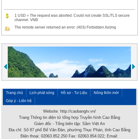
1 USD = The request was aborted: Could not create SSL/TLS secure
channel. VNĐ
The remote server returned an error: (403) Forbidden./lượng
Trang chủ
Lịch phát sóng
Hồ sơ - Tư Liệu
Nông thôn mới
Góp ý - Liên hệ
Website: http://caobangtv.vn/
Trang Thông tin điện tử tổng hợp Truyền hình Cao Bằng
Giám đốc - Tổng biên tập: Sầm Việt An
Địa chỉ: Số 87 phố Bế Văn Đàn, phường Thục Phán, tỉnh Cao Bằng
Điện thoại: 02063.852.250 Fax: 02063.854.022; Email: