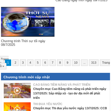
Cao Bằng ngày mới ngày 09/7/2025
Chương trình Thời sự tối ngày
08/7/2025
Trang
u
1
2
3
4
5
6
7
8
9
10
...
313
Trang
ối
»
Chương trình mới cập nhật
CAO BẰNG TIỀM NĂNG VÀ PHÁT TRIỂN
Chuyên mục Cao Bằng tiềm năng và phát triển ngày
13/7/2025: Sáp nhập xã - tạo dư địa mới để phát
triển
THI ĐUA YÊU NƯỚC
Chuyên mục Thi đua yêu nước ngày 13/7/2025: CCB