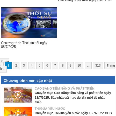
Cao Bằng ngày mới ngày 09/7/2025
Chương trình Thời sự tối ngày
08/7/2025
Trang
u
1
2
3
4
5
6
7
8
9
10
...
313
Trang
ối
»
Chương trình mới cập nhật
CAO BẰNG TIỀM NĂNG VÀ PHÁT TRIỂN
Chuyên mục Cao Bằng tiềm năng và phát triển ngày
13/7/2025: Sáp nhập xã - tạo dư địa mới để phát
triển
THI ĐUA YÊU NƯỚC
Chuyên mục Thi đua yêu nước ngày 13/7/2025: CCB