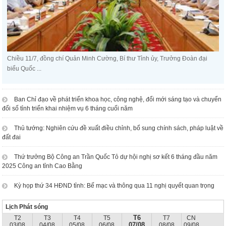
Chiều 11/7, đồng chí Quản Minh Cường, Bí thư Tỉnh ủy, Trưởng Đoàn đại
biểu Quốc ...
Ban Chỉ đạo về phát triển khoa học, công nghệ, đổi mới sáng tạo và chuyển
đổi số tỉnh triển khai nhiệm vụ 6 tháng cuối năm
Thủ tướng: Nghiên cứu đề xuất điều chỉnh, bổ sung chính sách, pháp luật về
đất đai
Thứ trưởng Bộ Công an Trần Quốc Tỏ dự hội nghị sơ kết 6 tháng đầu năm
2025 Công an tỉnh Cao Bằng
Kỳ họp thứ 34 HĐND tỉnh: Bế mạc và thông qua 11 nghị quyết quan trọng
Lịch Phát sóng
T6
T2
T3
T4
T5
T7
CN
07/08
03/08
04/08
05/08
06/08
08/08
09/08