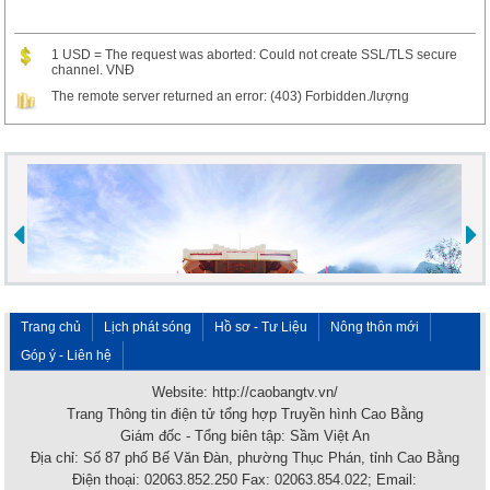
1 USD = The request was aborted: Could not create SSL/TLS secure
channel. VNĐ
The remote server returned an error: (403) Forbidden./lượng
Trang chủ
Lịch phát sóng
Hồ sơ - Tư Liệu
Nông thôn mới
Góp ý - Liên hệ
Website: http://caobangtv.vn/
Trang Thông tin điện tử tổng hợp Truyền hình Cao Bằng
Giám đốc - Tổng biên tập: Sầm Việt An
Địa chỉ: Số 87 phố Bế Văn Đàn, phường Thục Phán, tỉnh Cao Bằng
Điện thoại: 02063.852.250 Fax: 02063.854.022; Email: