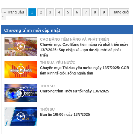
«
Trang đầu
1
2
3
4
5
6
7
8
9
Trang cuối
»
Chương trình mới cập nhật
CAO BẰNG TIỀM NĂNG VÀ PHÁT TRIỂN
Chuyên mục Cao Bằng tiềm năng và phát triển ngày
13/7/2025: Sáp nhập xã - tạo dư địa mới để phát
triển
THI ĐUA YÊU NƯỚC
Chuyên mục Thi đua yêu nước ngày 13/7/2025: CCB
làm kinh tế giỏi, sống nghĩa tình
THỜI SỰ
Chương trình Thời sự tối ngày 13/7/2025
THỜI SỰ
Bản tin 16h00 ngày 13/7/2025