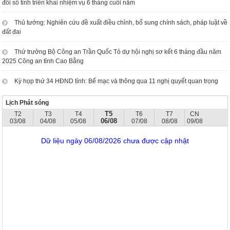
đổi số tỉnh triển khai nhiệm vụ 6 tháng cuối năm
Thủ tướng: Nghiên cứu đề xuất điều chỉnh, bổ sung chính sách, pháp luật về
đất đai
Thứ trưởng Bộ Công an Trần Quốc Tỏ dự hội nghị sơ kết 6 tháng đầu năm
2025 Công an tỉnh Cao Bằng
Kỳ họp thứ 34 HĐND tỉnh: Bế mạc và thông qua 11 nghị quyết quan trọng
Lịch Phát sóng
T5
T2
T3
T4
T6
T7
CN
06/08
03/08
04/08
05/08
07/08
08/08
09/08
Dữ liệu ngày 06/08/2026 chưa được cập nhật