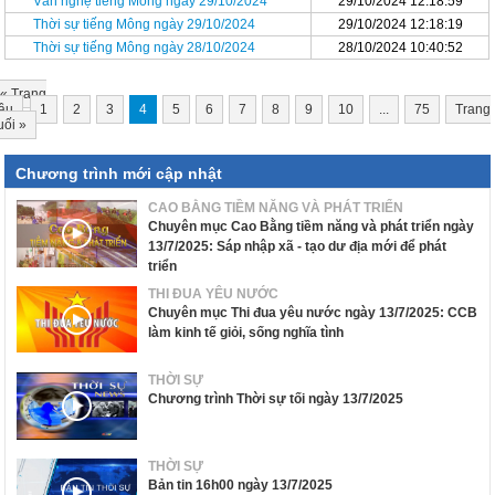
Văn nghệ tiếng Mông ngày 29/10/2024
29/10/2024 12:18:59
Thời sự tiếng Mông ngày 29/10/2024
29/10/2024 12:18:19
Thời sự tiếng Mông ngày 28/10/2024
28/10/2024 10:40:52
«
Trang
ầu
1
2
3
4
5
6
7
8
9
10
...
75
Trang
uối
»
Chương trình mới cập nhật
CAO BẰNG TIỀM NĂNG VÀ PHÁT TRIỂN
Chuyên mục Cao Bằng tiềm năng và phát triển ngày
13/7/2025: Sáp nhập xã - tạo dư địa mới để phát
triển
THI ĐUA YÊU NƯỚC
Chuyên mục Thi đua yêu nước ngày 13/7/2025: CCB
làm kinh tế giỏi, sống nghĩa tình
THỜI SỰ
Chương trình Thời sự tối ngày 13/7/2025
THỜI SỰ
Bản tin 16h00 ngày 13/7/2025