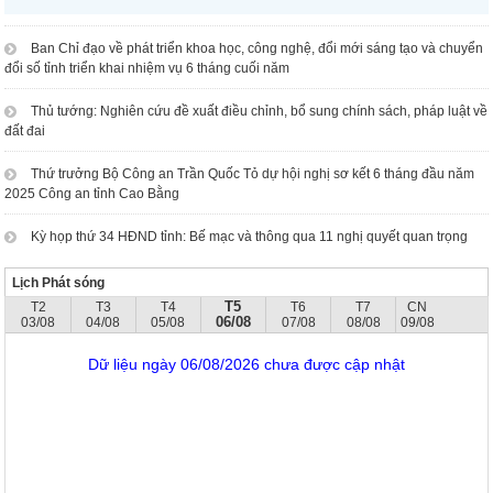
Ban Chỉ đạo về phát triển khoa học, công nghệ, đổi mới sáng tạo và chuyển
đổi số tỉnh triển khai nhiệm vụ 6 tháng cuối năm
Thủ tướng: Nghiên cứu đề xuất điều chỉnh, bổ sung chính sách, pháp luật về
đất đai
Thứ trưởng Bộ Công an Trần Quốc Tỏ dự hội nghị sơ kết 6 tháng đầu năm
2025 Công an tỉnh Cao Bằng
Kỳ họp thứ 34 HĐND tỉnh: Bế mạc và thông qua 11 nghị quyết quan trọng
Lịch Phát sóng
T5
T2
T3
T4
T6
T7
CN
06/08
03/08
04/08
05/08
07/08
08/08
09/08
Dữ liệu ngày 06/08/2026 chưa được cập nhật