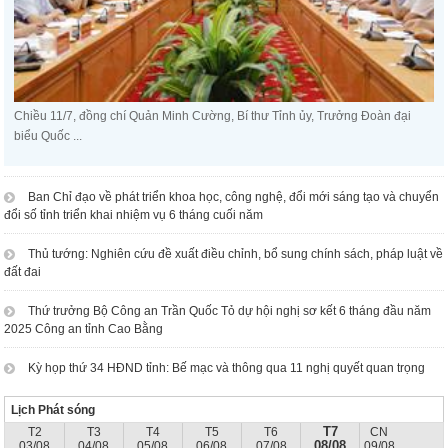
Chiều 11/7, đồng chí Quản Minh Cường, Bí thư Tỉnh ủy, Trưởng Đoàn đại
biểu Quốc ...
Ban Chỉ đạo về phát triển khoa học, công nghệ, đổi mới sáng tạo và chuyển
đổi số tỉnh triển khai nhiệm vụ 6 tháng cuối năm
Thủ tướng: Nghiên cứu đề xuất điều chỉnh, bổ sung chính sách, pháp luật về
đất đai
Thứ trưởng Bộ Công an Trần Quốc Tỏ dự hội nghị sơ kết 6 tháng đầu năm
2025 Công an tỉnh Cao Bằng
Kỳ họp thứ 34 HĐND tỉnh: Bế mạc và thông qua 11 nghị quyết quan trọng
Lịch Phát sóng
T7
T2
T3
T4
T5
T6
CN
08/08
03/08
04/08
05/08
06/08
07/08
09/08