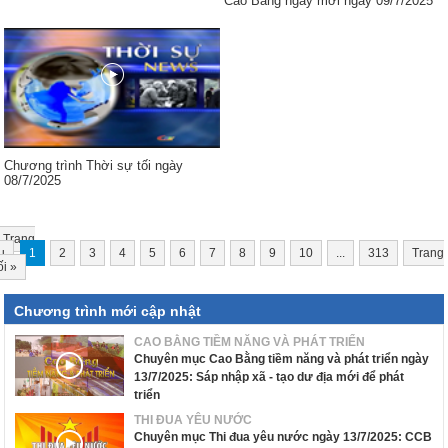
Cao Bằng ngày mới ngày 09/7/2025
Chương trình Thời sự tối ngày
08/7/2025
Trang
u
1
2
3
4
5
6
7
8
9
10
...
313
Trang
ối
»
Chương trình mới cập nhật
CAO BẰNG TIỀM NĂNG VÀ PHÁT TRIỂN
Chuyên mục Cao Bằng tiềm năng và phát triển ngày
13/7/2025: Sáp nhập xã - tạo dư địa mới để phát
triển
THI ĐUA YÊU NƯỚC
Chuyên mục Thi đua yêu nước ngày 13/7/2025: CCB