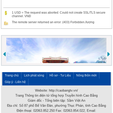
1 USD = The request was aborted: Could not create SSL/TLS secure
channel. VNĐ
The remote server returned an error: (403) Forbidden./lượng
Trang chủ
Lịch phát sóng
Hồ sơ - Tư Liệu
Nông thôn mới
Góp ý - Liên hệ
Website: http://caobangtv.vn/
Trang Thông tin điện tử tổng hợp Truyền hình Cao Bằng
Giám đốc - Tổng biên tập: Sầm Việt An
Địa chỉ: Số 87 phố Bế Văn Đàn, phường Thục Phán, tỉnh Cao Bằng
Điện thoại: 02063.852.250 Fax: 02063.854.022; Email: