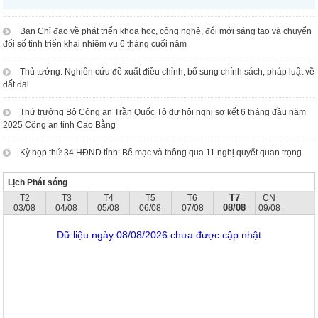
Ban Chỉ đạo về phát triển khoa học, công nghệ, đổi mới sáng tạo và chuyển
đổi số tỉnh triển khai nhiệm vụ 6 tháng cuối năm
Thủ tướng: Nghiên cứu đề xuất điều chỉnh, bổ sung chính sách, pháp luật về
đất đai
Thứ trưởng Bộ Công an Trần Quốc Tỏ dự hội nghị sơ kết 6 tháng đầu năm
2025 Công an tỉnh Cao Bằng
Kỳ họp thứ 34 HĐND tỉnh: Bế mạc và thông qua 11 nghị quyết quan trọng
Lịch Phát sóng
T7
T2
T3
T4
T5
T6
CN
08/08
03/08
04/08
05/08
06/08
07/08
09/08
Dữ liệu ngày 08/08/2026 chưa được cập nhật