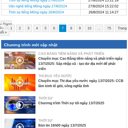
Thời sự tiếng Mông ngày 27/8/2024
27/8/2024 15:22:18
Văn nghệ tiếng Mông ngày 27/8/2024
27/8/2024 15:22:02
Thời sự tiếng Mông ngày 26/8/2024
26/8/2024 11:14:27
«
Trang
ầu
1
2
3
4
5
6
7
8
9
10
...
75
Trang
uối
»
Chương trình mới cập nhật
CAO BẰNG TIỀM NĂNG VÀ PHÁT TRIỂN
Chuyên mục Cao Bằng tiềm năng và phát triển ngày
13/7/2025: Sáp nhập xã - tạo dư địa mới để phát
triển
THI ĐUA YÊU NƯỚC
Chuyên mục Thi đua yêu nước ngày 13/7/2025: CCB
làm kinh tế giỏi, sống nghĩa tình
THỜI SỰ
Chương trình Thời sự tối ngày 13/7/2025
THỜI SỰ
Bản tin 16h00 ngày 13/7/2025