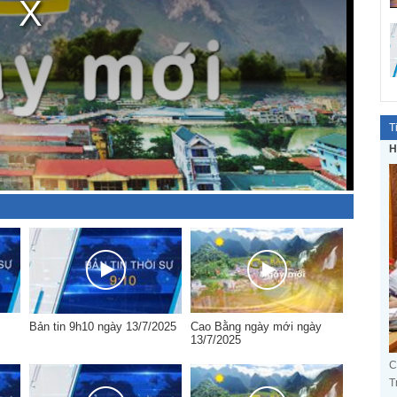
T
H
Bản tin 9h10 ngày 13/7/2025
Cao Bằng ngày mới ngày
13/7/2025
C
T