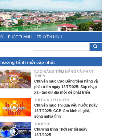
ÁO
PHÁT THANH
TRUYỀN HÌNH
hương trình mới cập nhật
CAO BẰNG TIỀM NĂNG VÀ PHÁT
TRIỂN
Chuyên mục Cao Bằng tiềm năng và
phát triển ngày 13/7/2025: Sáp nhập
xã - tạo dư địa mới để phát triển
THI ĐUA YÊU NƯỚC
Chuyên mục Thi đua yêu nước ngày
13/7/2025: CCB làm kinh tế giỏi,
sống nghĩa tình
THỜI SỰ
Chương trình Thời sự tối ngày
13/7/2025