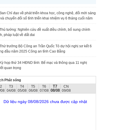
Ban Chỉ đạo về phát triển khoa học, công nghệ, đổi mới sáng
 và chuyển đổi số tỉnh triển khai nhiệm vụ 6 tháng cuối năm
Thủ tướng: Nghiên cứu đề xuất điều chỉnh, bổ sung chính
h, pháp luật về đất đai
Thứ trưởng Bộ Công an Trần Quốc Tỏ dự hội nghị sơ kết 6
ng đầu năm 2025 Công an tỉnh Cao Bằng
Kỳ họp thứ 34 HĐND tỉnh: Bế mạc và thông qua 11 nghị
ết quan trọng
ch Phát sóng
T7
T2
T3
T4
T5
T6
CN
08/08
/08
04/08
05/08
06/08
07/08
09/08
Dữ liệu ngày 08/08/2026 chưa được cập nhật