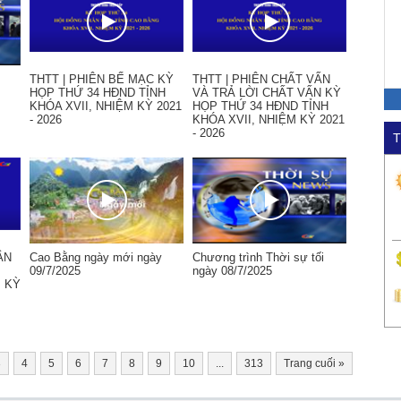
THTT | PHIÊN BẾ MẠC KỲ
THTT | PHIÊN CHẤT VẤN
HỌP THỨ 34 HĐND TỈNH
VÀ TRẢ LỜI CHẤT VẤN KỲ
KHÓA XVII, NHIỆM KỲ 2021
HỌP THỨ 34 HĐND TỈNH
- 2026
KHÓA XVII, NHIỆM KỲ 2021
- 2026
T
ẬN
Cao Bằng ngày mới ngày
Chương trình Thời sự tối
09/7/2025
ngày 08/7/2025
M KỲ
3
4
5
6
7
8
9
10
...
313
Trang cuối
»