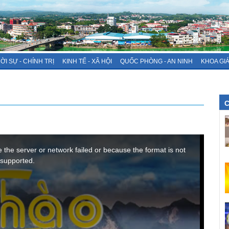
ỜI SỰ - CHÍNH TRỊ
KINH TẾ - XÃ HỘI
QUỐC PHÒNG - AN NINH
KHOA GI
C