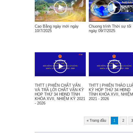
Cao Bằng ngày mới ngày
Chuong trình Thời sự tối
10/7/2025
ngày 09/7/2025
THTT | PHIÊN CHẤT VẤN
THTT | PHIÊN THẢO LU
VÀ TRẢ LỜI CHẤT VẤN KỲ
KỲ HỌP THỨ 34 HĐND
HỌP THỨ 34 HĐND TỈNH
TỈNH KHÓA XVII, NHIỆ
KHÓA XVII, NHIỆM KỲ 2021
2021 - 2026
- 2026
«
Trang đầu
1
2