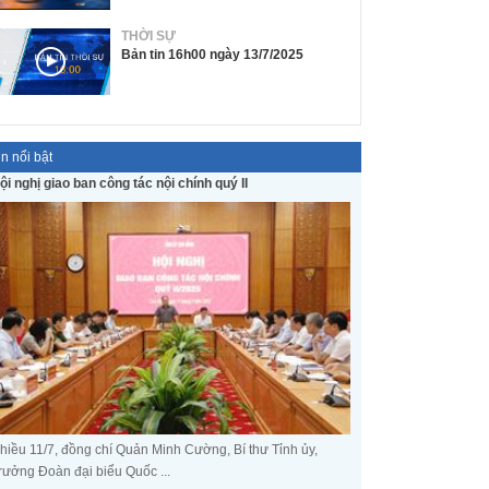
THỜI SỰ
Bản tin 16h00 ngày 13/7/2025
in nổi bật
ội nghị giao ban công tác nội chính quý II
hiều 11/7, đồng chí Quản Minh Cường, Bí thư Tỉnh ủy,
rưởng Đoàn đại biểu Quốc ...