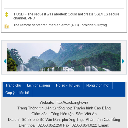
1 USD = The request was aborted: Could not create SSL/TLS secure
channel. VNĐ
The remote server returned an error: (403) Forbidden./lượng
Trang chủ
Lịch phát sóng
Hồ sơ - Tư Liệu
Nông thôn mới
Góp ý - Liên hệ
Website: http://caobangtv.vn/
Trang Thông tin điện tử tổng hợp Truyền hình Cao Bằng
Giám đốc - Tổng biên tập: Sầm Việt An
Địa chỉ: Số 87 phố Bế Văn Đàn, phường Thục Phán, tỉnh Cao Bằng
Điện thoại: 02063.852.250 Fax: 02063.854.022; Email: