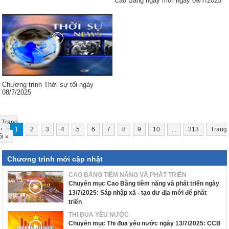
Cao Bằng ngày mới ngày 09/7/2025
Chương trình Thời sự tối ngày
08/7/2025
Trang
u
1
2
3
4
5
6
7
8
9
10
...
313
Trang
ối
»
Chương trình mới cập nhật
CAO BẰNG TIỀM NĂNG VÀ PHÁT TRIỂN
Chuyên mục Cao Bằng tiềm năng và phát triển ngày
13/7/2025: Sáp nhập xã - tạo dư địa mới để phát
triển
THI ĐUA YÊU NƯỚC
Chuyên mục Thi đua yêu nước ngày 13/7/2025: CCB