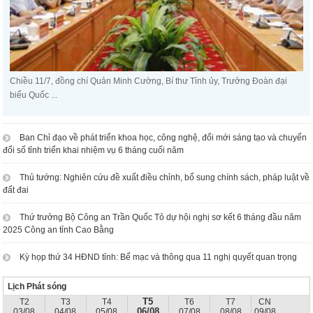
Chiều 11/7, đồng chí Quản Minh Cường, Bí thư Tỉnh ủy, Trưởng Đoàn đại
biểu Quốc ...
Ban Chỉ đạo về phát triển khoa học, công nghệ, đổi mới sáng tạo và chuyển
đổi số tỉnh triển khai nhiệm vụ 6 tháng cuối năm
Thủ tướng: Nghiên cứu đề xuất điều chỉnh, bổ sung chính sách, pháp luật về
đất đai
Thứ trưởng Bộ Công an Trần Quốc Tỏ dự hội nghị sơ kết 6 tháng đầu năm
2025 Công an tỉnh Cao Bằng
Kỳ họp thứ 34 HĐND tỉnh: Bế mạc và thông qua 11 nghị quyết quan trọng
Lịch Phát sóng
T5
T2
T3
T4
T6
T7
CN
06/08
03/08
04/08
05/08
07/08
08/08
09/08