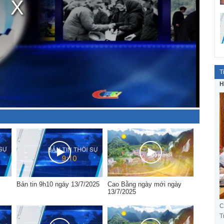
T
H
Bản tin 9h10 ngày 13/7/2025
Cao Bằng ngày mới ngày
13/7/2025
C
T