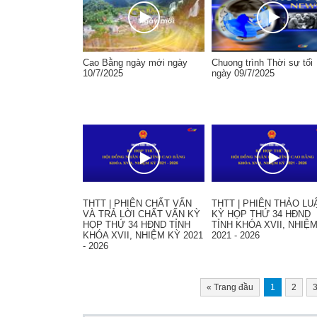
Cao Bằng ngày mới ngày
Chuong trình Thời sự tối
10/7/2025
ngày 09/7/2025
THTT | PHIÊN CHẤT VẤN
THTT | PHIÊN THẢO LU
VÀ TRẢ LỜI CHẤT VẤN KỲ
KỲ HỌP THỨ 34 HĐND
HỌP THỨ 34 HĐND TỈNH
TỈNH KHÓA XVII, NHIỆ
KHÓA XVII, NHIỆM KỲ 2021
2021 - 2026
- 2026
«
Trang đầu
1
2