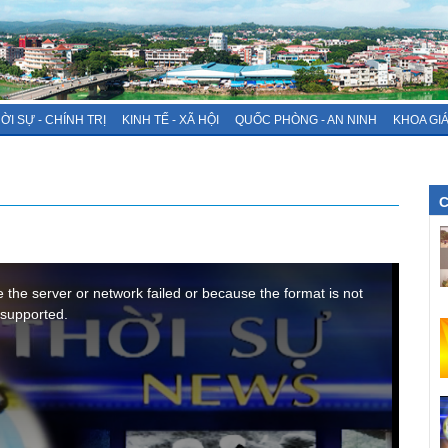
ỜI SỰ - CHÍNH TRỊ
KINH TẾ - XÃ HỘI
QUỐC PHÒNG - AN NINH
KHOA GI
C