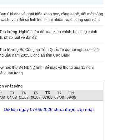
Ban Chỉ đạo về phát triển khoa học, công nghệ, đổi mới sáng
 và chuyển đổi số tỉnh triển khai nhiệm vụ 6 tháng cuối năm
Thủ tướng: Nghiên cứu đề xuất điều chỉnh, bổ sung chính
h, pháp luật về đất đai
Thứ trưởng Bộ Công an Trần Quốc Tỏ dự hội nghị sơ kết 6
ng đầu năm 2025 Công an tỉnh Cao Bằng
Kỳ họp thứ 34 HĐND tỉnh: Bế mạc và thông qua 11 nghị
ết quan trọng
ch Phát sóng
T6
T2
T3
T4
T5
T7
CN
07/08
/08
04/08
05/08
06/08
08/08
09/08
Dữ liệu ngày 07/08/2026 chưa được cập nhật