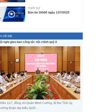
THỜI SỰ
Bản tin 16h00 ngày 13/7/2025
in nổi bật
ội nghị giao ban công tác nội chính quý II
hiều 11/7, đồng chí Quản Minh Cường, Bí thư Tỉnh ủy,
rưởng Đoàn đại biểu Quốc ...