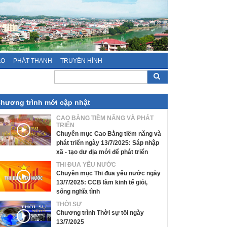
ÁO
PHÁT THANH
TRUYỀN HÌNH
hương trình mới cập nhật
CAO BẰNG TIỀM NĂNG VÀ PHÁT
TRIỂN
Chuyên mục Cao Bằng tiềm năng và
phát triển ngày 13/7/2025: Sáp nhập
xã - tạo dư địa mới để phát triển
THI ĐUA YÊU NƯỚC
Chuyên mục Thi đua yêu nước ngày
13/7/2025: CCB làm kinh tế giỏi,
sống nghĩa tình
THỜI SỰ
Chương trình Thời sự tối ngày
13/7/2025