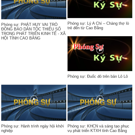
Phóng sự: Lý A Chí – Chàng thợ lò
Phóng sự: PHÁT HUY VAI TRÒ
trẻ đến từ Cao Bằng
ĐỒNG BÀO DÂN TỘC THIỂU SỐ
TRONG PHÁT TRIỂN KINH TẾ - XÃ
HỘI TỈNH CAO BẰNG
Phóng sự: Đuốc đỏ trên bản Lô Lô
Phóng sự: Hành trình ngày hội khởi
Phóng sự: KHCN và sáng tạo phục
nghiệp
vụ phát triển KTXH tỉnh Cao Bằng