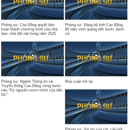
Phóng sự: Cao Bằng quyết tâm
Phóng sự: Đảng bộ tỉnh Cao Bằng
hoàn thành chương trình xóa nhà
95 năm vinh quang tiến bước dưới
tam, nhà dột nát trong năm 2025
cờ
Phóng sự: Ngành Thông tin và
Mùa xuân trở lại
Truyền thông Cao Bằng vững bước
vào "Kỷ nguyên vươn mình của dân
tộc"
Phóng sự: Vai trò của các cấp hội