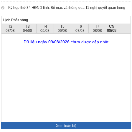
Kỳ họp thứ 34 HĐND tỉnh: Bế mạc và thông qua 11 nghị quyết quan trọng
Lịch Phát sóng
CN
T2
T3
T4
T5
T6
T7
09/08
03/08
04/08
05/08
06/08
07/08
08/08
Dữ liệu ngày 09/08/2026 chưa được cập nhật
Xem toàn bộ