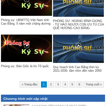
Phóng sự: UBMTTQ Việt Nam tỉnh
PHÓNG SỰ: HOÀNG ĐÌNH GIONG
Cao Bằng, 5 năm một chặng đường
- TỰ HÀO NGƯƠI CON ƯU TÚ CỦA
QUÊ HƯƠNG CAO BẰNG
Phóng sự: Bản Giốc là lời Tổ quốc
Quy hoạch tỉnh Cao Bằng thời kỳ
2021-2030, tầm nhìn đến năm 2050
«
Trang đầu
1
2
3
4
5
6
Trang cuối
»
Chương trình mới cập nhật
CAO BẰNG TIỀM NĂNG VÀ PHÁT TRIỂN