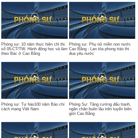
Phóng sự: 10 năm thực hiện chỉ thị
Phóng sự: Phụ nữ miền non nước
số 05-CT/TW- Hành động học và làm
Cao Bằng - Lan tỏa phong trào thi
theo Bác ở Cao Bằng
đua yêu nước
Phóng sự: Tự hào100 năm Báo chí
Phóng Sự: Tăng cường đấu tranh,
cách mạng Việt Nam
ngăn chặn buôn lậu trên tuyến biên
giới Cao Bằng