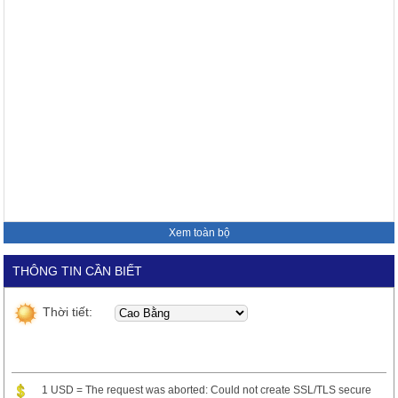
Xem toàn bộ
THÔNG TIN CẦN BIẾT
Thời tiết:
1 USD = The request was aborted: Could not create SSL/TLS secure