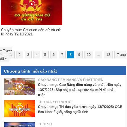
Chuyên mục Cơ quan dân cử và cử
tri ngày 19/10/2021
«
Trang
ầu
1
2
3
4
5
6
7
8
9
10
...
12
Trang
uối
»
Chương trình mới cập nhật
CAO BẰNG TIỀM NĂNG VÀ PHÁT TRIỂN
Chuyên mục Cao Bằng tiềm năng và phát triển ngày
13/7/2025: Sáp nhập xã - tạo dư địa mới để phát
triển
THI ĐUA YÊU NƯỚC
Chuyên mục Thi đua yêu nước ngày 13/7/2025: CCB
làm kinh tế giỏi, sống nghĩa tình
THỜI SỰ