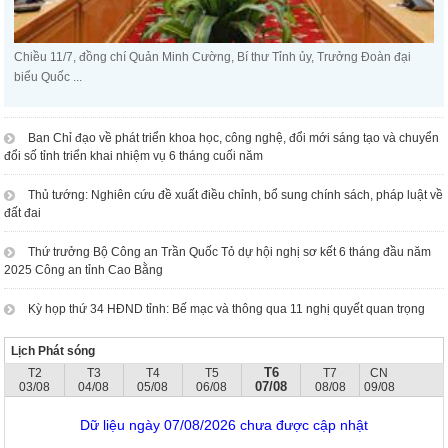
Chiều 11/7, đồng chí Quản Minh Cường, Bí thư Tỉnh ủy, Trưởng Đoàn đại
biểu Quốc ...
Ban Chỉ đạo về phát triển khoa học, công nghệ, đổi mới sáng tạo và chuyển
đổi số tỉnh triển khai nhiệm vụ 6 tháng cuối năm
Thủ tướng: Nghiên cứu đề xuất điều chỉnh, bổ sung chính sách, pháp luật về
đất đai
Thứ trưởng Bộ Công an Trần Quốc Tỏ dự hội nghị sơ kết 6 tháng đầu năm
2025 Công an tỉnh Cao Bằng
Kỳ họp thứ 34 HĐND tỉnh: Bế mạc và thông qua 11 nghị quyết quan trọng
Lịch Phát sóng
T6
T2
T3
T4
T5
T7
CN
07/08
03/08
04/08
05/08
06/08
08/08
09/08
Dữ liệu ngày 07/08/2026 chưa được cập nhật