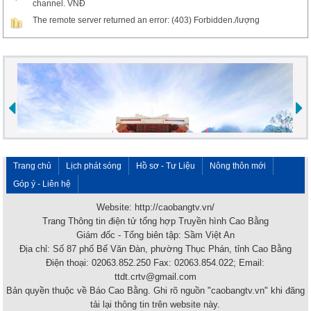
channel. VNĐ
The remote server returned an error: (403) Forbidden./lượng
Trang chủ
Lịch phát sóng
Hồ sơ - Tư Liệu
Nông thôn mới
Góp ý - Liên hệ
Website: http://caobangtv.vn/
Trang Thông tin điện tử tổng hợp Truyền hình Cao Bằng
Giám đốc - Tổng biên tập: Sầm Việt An
Địa chỉ: Số 87 phố Bế Văn Đàn, phường Thục Phán, tỉnh Cao Bằng
Điện thoại: 02063.852.250 Fax: 02063.854.022; Email:
ttdt.crtv@gmail.com
Bản quyền thuộc về Báo Cao Bằng. Ghi rõ nguồn "caobangtv.vn" khi đăng
tải lại thông tin trên website này.