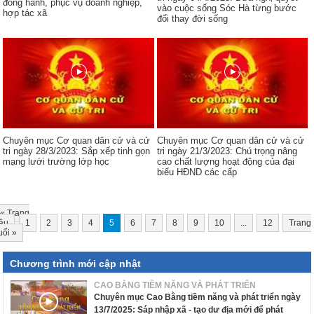
đồng hành, phục vụ doanh nghiệp,
vào cuộc sống Sóc Hà từng bước
hợp tác xã
đổi thay đời sống
Chuyên mục Cơ quan dân cử và cử
Chuyên mục Cơ quan dân cử và cử
tri ngày 28/3/2023: Sắp xếp tinh gọn
tri ngày 21/3/2023: Chú trọng nâng
mạng lưới trường lớp học
cao chất lượng hoạt động của đại
biểu HĐND các cấp
«
Trang
ầu
1
2
3
4
5
6
7
8
9
10
...
12
Trang
uối
»
Chương trình mới cập nhật
CAO BẰNG TIỀM NĂNG VÀ PHÁT TRIỂN
Chuyên mục Cao Bằng tiềm năng và phát triển ngày
13/7/2025: Sáp nhập xã - tạo dư địa mới để phát