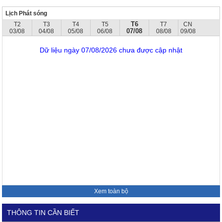
Lịch Phát sóng
T6
T2
T3
T4
T5
T7
CN
07/08
03/08
04/08
05/08
06/08
08/08
09/08
Dữ liệu ngày 07/08/2026 chưa được cập nhật
Xem toàn bộ
THÔNG TIN CẦN BIẾT