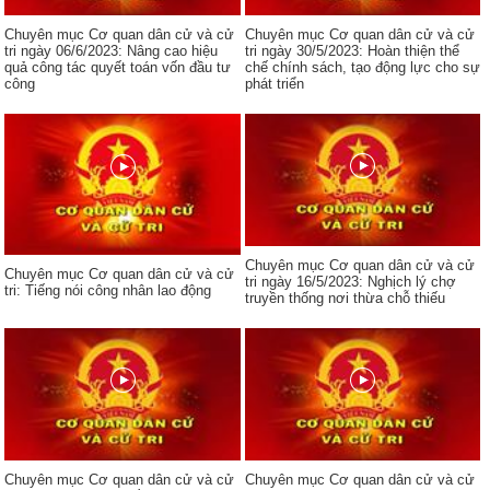
Chuyên mục Cơ quan dân cử và cử
Chuyên mục Cơ quan dân cử và cử
tri ngày 06/6/2023: Nâng cao hiệu
tri ngày 30/5/2023: Hoàn thiện thể
quả công tác quyết toán vốn đầu tư
chế chính sách, tạo động lực cho sự
công
phát triển
Chuyên mục Cơ quan dân cử và cử
Chuyên mục Cơ quan dân cử và cử
tri ngày 16/5/2023: Nghịch lý chợ
tri: Tiếng nói công nhân lao động
truyền thống nơi thừa chỗ thiếu
Chuyên mục Cơ quan dân cử và cử
Chuyên mục Cơ quan dân cử và cử