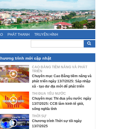
ÁO
PHÁT THANH
TRUYỀN HÌNH
hương trình mới cập nhật
CAO BẰNG TIỀM NĂNG VÀ PHÁT
TRIỂN
Chuyên mục Cao Bằng tiềm năng và
phát triển ngày 13/7/2025: Sáp nhập
xã - tạo dư địa mới để phát triển
THI ĐUA YÊU NƯỚC
Chuyên mục Thi đua yêu nước ngày
13/7/2025: CCB làm kinh tế giỏi,
sống nghĩa tình
THỜI SỰ
Chương trình Thời sự tối ngày
13/7/2025