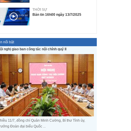
THỜI SỰ
Bản tin 16h00 ngày 13/7/2025
in nổi bật
ội nghị giao ban công tác nội chính quý II
hiều 11/7, đồng chí Quản Minh Cường, Bí thư Tỉnh ủy,
rưởng Đoàn đại biểu Quốc ...