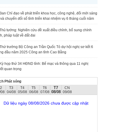
Ban Chỉ đạo về phát triển khoa học, công nghệ, đổi mới sáng
 và chuyển đổi số tỉnh triển khai nhiệm vụ 6 tháng cuối năm
Thủ tướng: Nghiên cứu đề xuất điều chỉnh, bổ sung chính
h, pháp luật về đất đai
Thứ trưởng Bộ Công an Trần Quốc Tỏ dự hội nghị sơ kết 6
ng đầu năm 2025 Công an tỉnh Cao Bằng
Kỳ họp thứ 34 HĐND tỉnh: Bế mạc và thông qua 11 nghị
ết quan trọng
ch Phát sóng
T7
T2
T3
T4
T5
T6
CN
08/08
/08
04/08
05/08
06/08
07/08
09/08
Dữ liệu ngày 08/08/2026 chưa được cập nhật