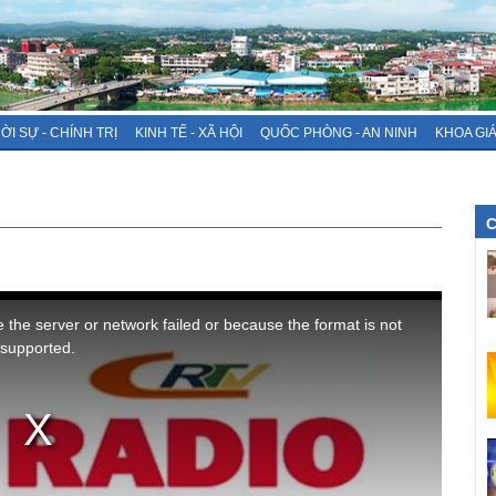
ỜI SỰ - CHÍNH TRỊ
KINH TẾ - XÃ HỘI
QUỐC PHÒNG - AN NINH
KHOA GI
C