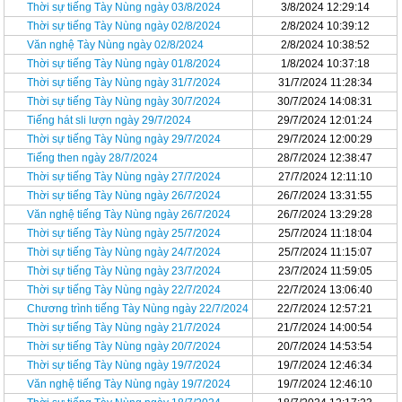
Thời sự tiếng Tày Nùng ngày 03/8/2024
3/8/2024 12:29:14
Thời sự tiếng Tày Nùng ngày 02/8/2024
2/8/2024 10:39:12
Văn nghệ Tày Nùng ngày 02/8/2024
2/8/2024 10:38:52
Thời sự tiếng Tày Nùng ngày 01/8/2024
1/8/2024 10:37:18
Thời sự tiếng Tày Nùng ngày 31/7/2024
31/7/2024 11:28:34
Thời sự tiếng Tày Nùng ngày 30/7/2024
30/7/2024 14:08:31
Tiếng hát sli lượn ngày 29/7/2024
29/7/2024 12:01:24
Thời sự tiếng Tày Nùng ngày 29/7/2024
29/7/2024 12:00:29
Tiếng then ngày 28/7/2024
28/7/2024 12:38:47
Thời sự tiếng Tày Nùng ngày 27/7/2024
27/7/2024 12:11:10
Thời sự tiếng Tày Nùng ngày 26/7/2024
26/7/2024 13:31:55
Văn nghệ tiếng Tày Nùng ngày 26/7/2024
26/7/2024 13:29:28
Thời sự tiếng Tày Nùng ngày 25/7/2024
25/7/2024 11:18:04
Thời sự tiếng Tày Nùng ngày 24/7/2024
25/7/2024 11:15:07
Thời sự tiếng Tày Nùng ngày 23/7/2024
23/7/2024 11:59:05
Thời sự tiếng Tày Nùng ngày 22/7/2024
22/7/2024 13:06:40
Chương trình tiếng Tày Nùng ngày 22/7/2024
22/7/2024 12:57:21
Thời sự tiếng Tày Nùng ngày 21/7/2024
21/7/2024 14:00:54
Thời sự tiếng Tày Nùng ngày 20/7/2024
20/7/2024 14:53:54
Thời sự tiếng Tày Nùng ngày 19/7/2024
19/7/2024 12:46:34
Văn nghệ tiếng Tày Nùng ngày 19/7/2024
19/7/2024 12:46:10