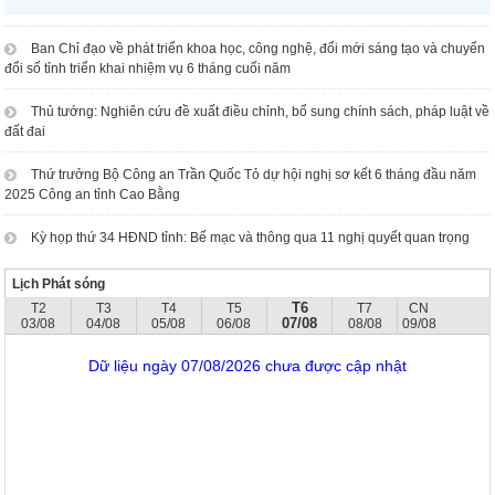
Ban Chỉ đạo về phát triển khoa học, công nghệ, đổi mới sáng tạo và chuyển
đổi số tỉnh triển khai nhiệm vụ 6 tháng cuối năm
Thủ tướng: Nghiên cứu đề xuất điều chỉnh, bổ sung chính sách, pháp luật về
đất đai
Thứ trưởng Bộ Công an Trần Quốc Tỏ dự hội nghị sơ kết 6 tháng đầu năm
2025 Công an tỉnh Cao Bằng
Kỳ họp thứ 34 HĐND tỉnh: Bế mạc và thông qua 11 nghị quyết quan trọng
Lịch Phát sóng
T6
T2
T3
T4
T5
T7
CN
07/08
03/08
04/08
05/08
06/08
08/08
09/08
Dữ liệu ngày 07/08/2026 chưa được cập nhật