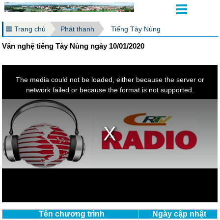
Trang chủ
Phát thanh
Tiếng Tày Nùng
Văn nghệ tiếng Tày Nùng ngày 10/01/2020
Tên chương trình
Ngày cập nhật