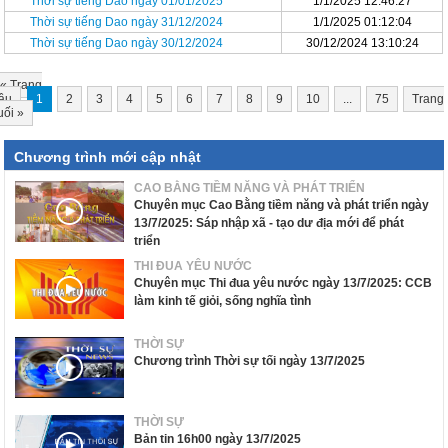
Thời sự tiếng Dao ngày 01/01/2025
1/1/2025 12:46:27
Thời sự tiếng Dao ngày 31/12/2024
1/1/2025 01:12:04
Thời sự tiếng Dao ngày 30/12/2024
30/12/2024 13:10:24
«
Trang
ầu
1
2
3
4
5
6
7
8
9
10
...
75
Trang
uối
»
Chương trình mới cập nhật
CAO BẰNG TIỀM NĂNG VÀ PHÁT TRIỂN
Chuyên mục Cao Bằng tiềm năng và phát triển ngày
13/7/2025: Sáp nhập xã - tạo dư địa mới để phát
triển
THI ĐUA YÊU NƯỚC
Chuyên mục Thi đua yêu nước ngày 13/7/2025: CCB
làm kinh tế giỏi, sống nghĩa tình
THỜI SỰ
Chương trình Thời sự tối ngày 13/7/2025
THỜI SỰ
Bản tin 16h00 ngày 13/7/2025