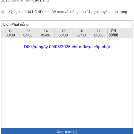
2025 Công an tỉnh Cao Bằng
Kỳ họp thứ 34 HĐND tỉnh: Bế mạc và thông qua 11 nghị quyết quan trọng
Lịch Phát sóng
CN
T2
T3
T4
T5
T6
T7
09/08
03/08
04/08
05/08
06/08
07/08
08/08
Dữ liệu ngày 09/08/2026 chưa được cập nhật
Xem toàn bộ