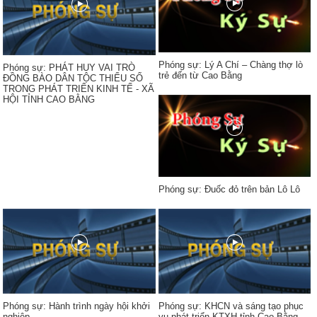
Phóng sự: Lý A Chí – Chàng thợ lò
Phóng sự: PHÁT HUY VAI TRÒ
trẻ đến từ Cao Bằng
ĐỒNG BÀO DÂN TỘC THIỂU SỐ
TRONG PHÁT TRIỂN KINH TẾ - XÃ
HỘI TỈNH CAO BẰNG
Phóng sự: Đuốc đỏ trên bản Lô Lô
Phóng sự: Hành trình ngày hội khởi
Phóng sự: KHCN và sáng tạo phục
nghiệp
vụ phát triển KTXH tỉnh Cao Bằng