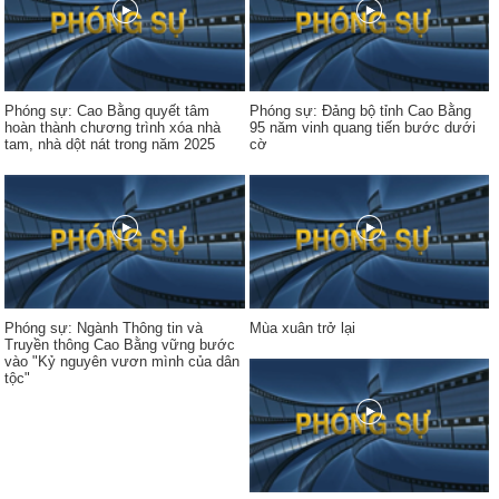
Phóng sự: Cao Bằng quyết tâm
Phóng sự: Đảng bộ tỉnh Cao Bằng
hoàn thành chương trình xóa nhà
95 năm vinh quang tiến bước dưới
tam, nhà dột nát trong năm 2025
cờ
Phóng sự: Ngành Thông tin và
Mùa xuân trở lại
Truyền thông Cao Bằng vững bước
vào "Kỷ nguyên vươn mình của dân
tộc"