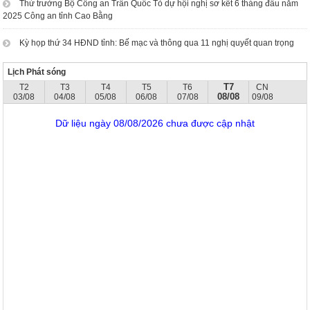
Thứ trưởng Bộ Công an Trần Quốc Tỏ dự hội nghị sơ kết 6 tháng đầu năm
2025 Công an tỉnh Cao Bằng
Kỳ họp thứ 34 HĐND tỉnh: Bế mạc và thông qua 11 nghị quyết quan trọng
Lịch Phát sóng
T7
T2
T3
T4
T5
T6
CN
08/08
03/08
04/08
05/08
06/08
07/08
09/08
Dữ liệu ngày 08/08/2026 chưa được cập nhật