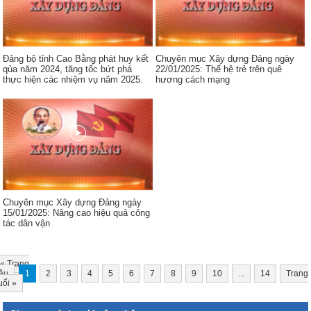
Đảng bộ tỉnh Cao Bằng phát huy kết
Chuyên mục Xây dựng Đảng ngày
qủa năm 2024, tăng tốc bứt phá
22/01/2025: Thế hệ trẻ trên quê
thực hiện các nhiệm vụ năm 2025.
hương cách mạng
Chuyên mục Xây dựng Đảng ngày
15/01/2025: Nâng cao hiệu quả công
tác dân vận
«
Trang
ầu
1
2
3
4
5
6
7
8
9
10
...
14
Trang
uối
»