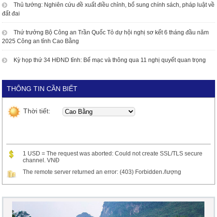
Thủ tướng: Nghiên cứu đề xuất điều chỉnh, bổ sung chính sách, pháp luật về
đất đai
Thứ trưởng Bộ Công an Trần Quốc Tỏ dự hội nghị sơ kết 6 tháng đầu năm
2025 Công an tỉnh Cao Bằng
Kỳ họp thứ 34 HĐND tỉnh: Bế mạc và thông qua 11 nghị quyết quan trọng
THÔNG TIN CẦN BIẾT
Thời tiết:
1 USD = The request was aborted: Could not create SSL/TLS secure
channel. VNĐ
The remote server returned an error: (403) Forbidden./lượng