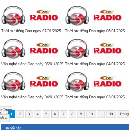
Thời sự tiếng Dao ngày 07/01/2025
Thời sự tiếng Dao ngày 06/01/2025
Văn nghệ tiếng Dao ngày 05/01/2025
Thời sự tiếng Dao ngày 04/01/2025
Văn nghệ tiếng Dao ngày 04/01/2025
Thời sự tiếng Dao ngày 03/01/2025
«
Trang
ầu
1
2
3
4
5
6
7
8
9
10
...
90
Trang
uối
»
Tin nổi bật