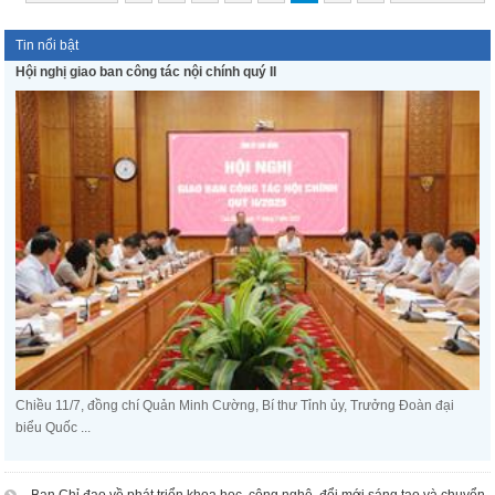
Tin nổi bật
Hội nghị giao ban công tác nội chính quý II
Chiều 11/7, đồng chí Quản Minh Cường, Bí thư Tỉnh ủy, Trưởng Đoàn đại
biểu Quốc ...
Ban Chỉ đạo về phát triển khoa học, công nghệ, đổi mới sáng tạo và chuyển