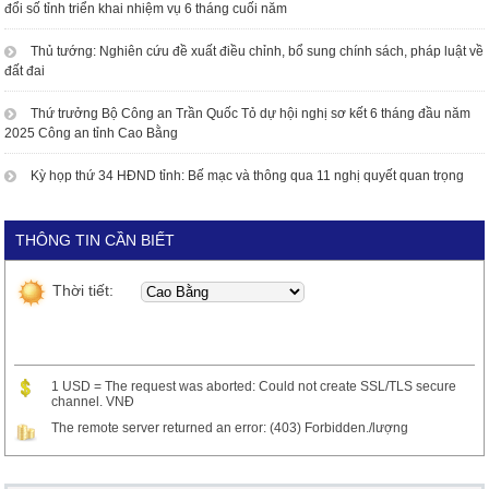
đổi số tỉnh triển khai nhiệm vụ 6 tháng cuối năm
Thủ tướng: Nghiên cứu đề xuất điều chỉnh, bổ sung chính sách, pháp luật về
đất đai
Thứ trưởng Bộ Công an Trần Quốc Tỏ dự hội nghị sơ kết 6 tháng đầu năm
2025 Công an tỉnh Cao Bằng
Kỳ họp thứ 34 HĐND tỉnh: Bế mạc và thông qua 11 nghị quyết quan trọng
THÔNG TIN CẦN BIẾT
Thời tiết:
1 USD = The request was aborted: Could not create SSL/TLS secure
channel. VNĐ
The remote server returned an error: (403) Forbidden./lượng