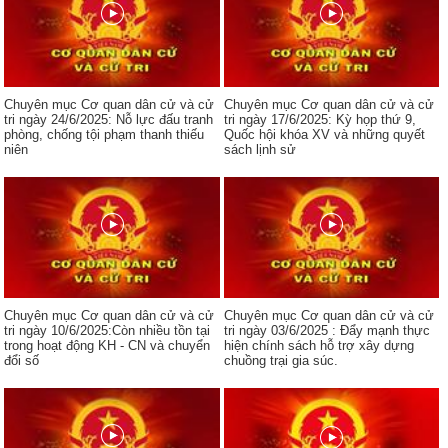
Chuyên mục Cơ quan dân cử và cử
Chuyên mục Cơ quan dân cử và cử
tri ngày 24/6/2025: Nỗ lực đấu tranh
tri ngày 17/6/2025: Kỳ họp thứ 9,
phòng, chống tội phạm thanh thiếu
Quốc hội khóa XV và những quyết
niên
sách lịnh sử
Chuyên mục Cơ quan dân cử và cử
Chuyên mục Cơ quan dân cử và cử
tri ngày 10/6/2025:Còn nhiều tồn tại
tri ngày 03/6/2025 : Đẩy mạnh thực
trong hoạt động KH - CN và chuyển
hiện chính sách hỗ trợ xây dựng
đổi số
chuồng trại gia súc.