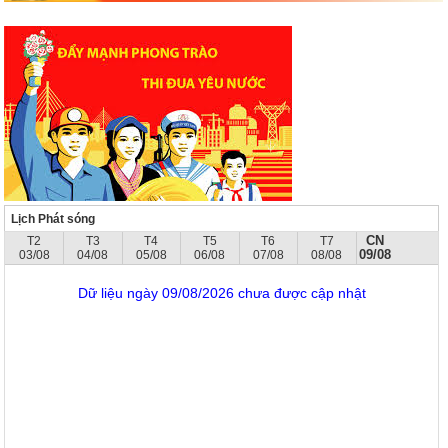
Lịch Phát sóng
CN
T2
T3
T4
T5
T6
T7
09/08
03/08
04/08
05/08
06/08
07/08
08/08
Dữ liệu ngày 09/08/2026 chưa được cập nhật