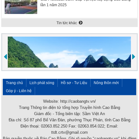
lần 1 năm 2025
Tin tức khác
Trang chủ
Lịch phát sóng
Hồ sơ - Tư Liệu
Nông thôn mới
Góp ý - Liên hệ
Website: http://caobangtv.vn/
Trang Thông tin điện tử tổng hợp Truyền hình Cao Bằng
Giám đốc - Tổng biên tập: Sầm Việt An
Địa chỉ: Số 87 phố Bế Văn Đàn, phường Thục Phán, tỉnh Cao Bằng
Điện thoại: 02063.852.250 Fax: 02063.854.022; Email:
ttdt.crtv@gmail.com
Bản quyền thuộc về Báo Cao Bằng. Ghi rõ nguồn "caobangtv.vn" khi đăng