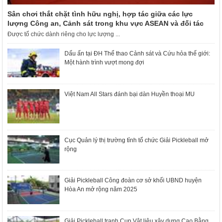
Sân chơi thắt chặt tình hữu nghị, hợp tác giữa các lực
lượng Công an, Cảnh sát trong khu vực ASEAN và đối tác
Được tổ chức dành riêng cho lực lượng ...
Dấu ấn tại ĐH Thể thao Cảnh sát và Cứu hỏa thế giới:
Một hành trình vượt mong đợi
Việt Nam All Stars đánh bại dàn Huyền thoại MU
Cục Quản lý thị trường tỉnh tổ chức Giải Pickleball mở
rộng
Giải Pickleball Công đoàn cơ sở khối UBND huyện
Hòa An mở rộng năm 2025
Giải Pickleball tranh Cup Vật liệu xây dựng Cao Bằng