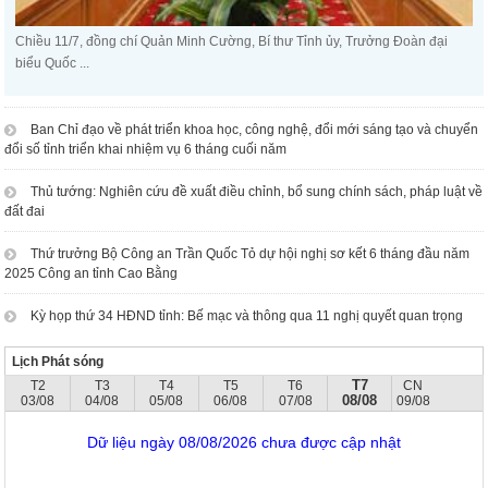
Chiều 11/7, đồng chí Quản Minh Cường, Bí thư Tỉnh ủy, Trưởng Đoàn đại
biểu Quốc ...
Ban Chỉ đạo về phát triển khoa học, công nghệ, đổi mới sáng tạo và chuyển
đổi số tỉnh triển khai nhiệm vụ 6 tháng cuối năm
Thủ tướng: Nghiên cứu đề xuất điều chỉnh, bổ sung chính sách, pháp luật về
đất đai
Thứ trưởng Bộ Công an Trần Quốc Tỏ dự hội nghị sơ kết 6 tháng đầu năm
2025 Công an tỉnh Cao Bằng
Kỳ họp thứ 34 HĐND tỉnh: Bế mạc và thông qua 11 nghị quyết quan trọng
Lịch Phát sóng
T7
T2
T3
T4
T5
T6
CN
08/08
03/08
04/08
05/08
06/08
07/08
09/08
Dữ liệu ngày 08/08/2026 chưa được cập nhật