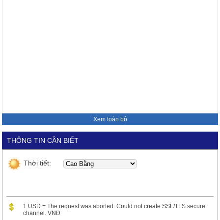
Xem toàn bộ
THÔNG TIN CẦN BIẾT
Thời tiết:
1 USD = The request was aborted: Could not create SSL/TLS secure
channel. VNĐ