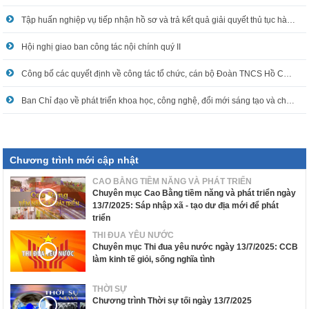
Tập huấn nghiệp vụ tiếp nhận hồ sơ và trả kết quả giải quyết thủ tục hành chính
Hội nghị giao ban công tác nội chính quý II
Công bố các quyết định về công tác tổ chức, cán bộ Đoàn TNCS Hồ Chí Minh
Ban Chỉ đạo về phát triển khoa học, công nghệ, đổi mới sáng tạo và chuyển đổi số tỉnh triển khai nhiệm vụ 6 tháng cuối năm
Chương trình mới cập nhật
CAO BẰNG TIỀM NĂNG VÀ PHÁT TRIỂN
Chuyên mục Cao Bằng tiềm năng và phát triển ngày
13/7/2025: Sáp nhập xã - tạo dư địa mới để phát
triển
THI ĐUA YÊU NƯỚC
Chuyên mục Thi đua yêu nước ngày 13/7/2025: CCB
làm kinh tế giỏi, sống nghĩa tình
THỜI SỰ
Chương trình Thời sự tối ngày 13/7/2025