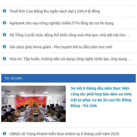
Thuế tỉnh Cao Bằng thu ngân sách đạt 1.044,4 tỷ đồng
Agribank cho vay nông nghiệp chiếm 57% tổng dư nợ tín dụng
Xã Tổng Cọt tổ chức động thổ khởi công xoá nhà tạm, nhà dột nát cho hộ nghèo
Giá sách giáo khoa giảm - Phụ huynh bớt lo đầu năm học mới
Hòa An: Tập huấn, hướng dẫn sử dụng công nghệ nhân tạo, ứng dụng công nghệ thông tin trong xử lý công việc
Tin cũ hơn
Sơ kết 6 tháng đầu năm thực hiện
công tác phối hợp bảo đảm an ninh,
trật tự phục vụ dự án cao tốc Đồng
Đăng - Trà Lĩnh
UBND xã Trùng Khánh triển khai nhiệm vụ 6 tháng cuối năm 2025