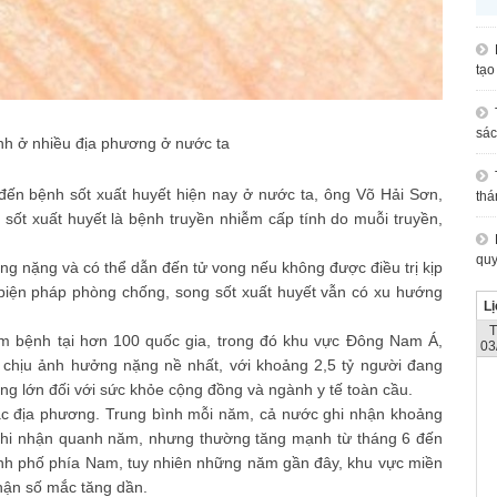
tạo
sác
ành ở nhiều địa phương ở nước ta
 đến bệnh sốt xuất huyết hiện nay ở nước ta, ông Võ Hải Sơn,
thá
sốt xuất huyết là bệnh truyền nhiễm cấp tính do muỗi truyền,
quy
ng nặng và có thể dẫn đến tử vong nếu không được điều trị kịp
c biện pháp phòng chống, song sốt xuất huyết vẫn có xu hướng
Lị
m bệnh tại hơn 100 quốc gia, trong đó khu vực Đông Nam Á,
03
 chịu ảnh hưởng nặng nề nhất, với khoảng 2,5 tỷ người đang
ng lớn đối với sức khỏe cộng đồng và ngành y tế toàn cầu.
các địa phương. Trung bình mỗi năm, cả nước ghi nhận khoảng
ghi nhận quanh năm, nhưng thường tăng mạnh từ tháng 6 đến
hành phố phía Nam, tuy nhiên những năm gần đây, khu vực miền
hận số mắc tăng dần.