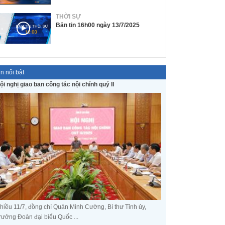
THỜI SỰ
Bản tin 16h00 ngày 13/7/2025
in nổi bật
ội nghị giao ban công tác nội chính quý II
hiều 11/7, đồng chí Quản Minh Cường, Bí thư Tỉnh ủy,
rưởng Đoàn đại biểu Quốc ...