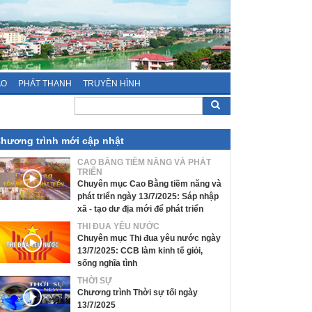
ÁO
PHÁT THANH
TRUYỀN HÌNH
hương trình mới cập nhật
CAO BẰNG TIỀM NĂNG VÀ PHÁT
TRIỂN
Chuyên mục Cao Bằng tiềm năng và
phát triển ngày 13/7/2025: Sáp nhập
xã - tạo dư địa mới để phát triển
THI ĐUA YÊU NƯỚC
Chuyên mục Thi đua yêu nước ngày
13/7/2025: CCB làm kinh tế giỏi,
sống nghĩa tình
THỜI SỰ
Chương trình Thời sự tối ngày
13/7/2025