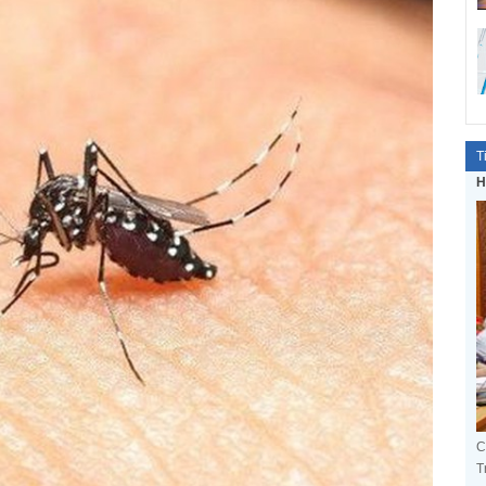
T
H
C
T