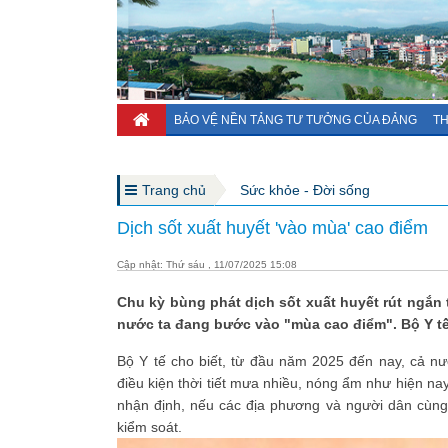
BẢO VỆ NỀN TẢNG TƯ TƯỞNG CỦA ĐẢNG
TH
Trang chủ
Sức khỏe - Đời sống
Dịch sốt xuất huyết 'vào mùa' cao điểm
Cập nhật: Thứ sáu , 11/07/2025 15:08
Chu kỳ bùng phát dịch sốt xuất huyết rút ngắn 
nước ta đang bước vào "mùa cao điểm". Bộ Y tế
Bộ Y tế cho biết, từ đầu năm 2025 đến nay, cả nư
điều kiện thời tiết mưa nhiều, nóng ẩm như hiện nay
nhận định, nếu các địa phương và người dân cùng
kiểm soát.