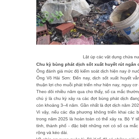
Lật úp các vật dụng chứa nư
Chu kỳ bùng phát dịch sốt xuất huyết rút ngắn 
Ông đánh giá mức độ kiểm soát dịch hiện nay ở nư
Ông Võ Hải Sơn: Đến nay, dịch sốt xuất huyết vẫn 
thuận lợi cho muỗi phát triển như hiện nay, nguy cơ g
Theo dõi nhiều năm qua cho thấy, số ca mắc thường
chú ý là chu kỳ xảy ra các đợt bùng phát dịch đa
còn khoảng 3–4 năm. Gần nhất là đợt dịch năm 2022
Vì vậy, nếu các địa phương không triển khai các 
trong năm 2025 là hoàn toàn có thể xảy ra. Bộ Y tế
tỉnh, thành phố - đặc biệt những nơi có số ca mắ
rộng và kéo dài.