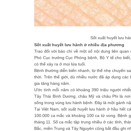
Sốt xuất huyết lưu h
Sốt xuất huyết lưu hành ở nhiều địa phương
Trao đổi với báo chí về một số nội dung liên quan
Phó Cục trưởng Cục Phòng bệnh, Bộ Y tế cho biết, 
có thể xảy ra ở mọi lứa tuổi.
Bệnh thường diễn biến nhanh, từ thể nhẹ chuyển sa
thời. Trên thế giới, dù nhiều nước đã áp dụng cá
gia tăng hàng năm.
Ước tính mỗi năm có khoảng 390 triệu người nhiễ
Tây Thái Bình Dương, châu Mỹ và châu Phi là nơi
sống trong vùng lưu hành bệnh. Đây là một gánh nặ
Tại Việt Nam, sốt xuất huyết lưu hành ở hầu hết 
100.000 ca mắc và khoảng 100 ca tử vong. Bệnh 
tháng 11. Số ca mắc tập trung nhiều ở các tỉnh, t
Bắc, miền Trung và Tây Nguyên cũng bắt đầu ghi n