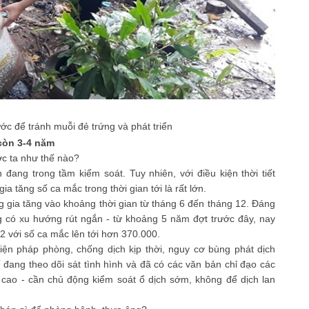
ớc để tránh muỗi đẻ trứng và phát triển
còn 3-4 năm
ớc ta như thế nào?
đang trong tầm kiểm soát. Tuy nhiên, với điều kiện thời tiết
ia tăng số ca mắc trong thời gian tới là rất lớn.
 gia tăng vào khoảng thời gian từ tháng 6 đến tháng 12. Đáng
ng có xu hướng rút ngắn - từ khoảng 5 năm đợt trước đây, nay
 với số ca mắc lên tới hơn 370.000.
biện pháp phòng, chống dịch kịp thời, nguy cơ bùng phát dịch
 đang theo dõi sát tình hình và đã có các văn bản chỉ đạo các
c cao - cần chủ động kiểm soát ổ dịch sớm, không để dịch lan