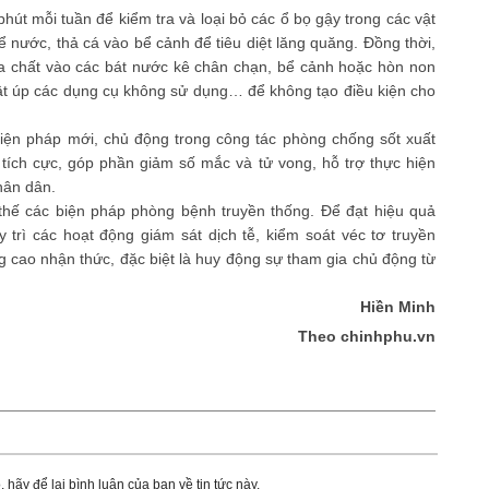
phút mỗi tuần để kiểm tra và loại bỏ các ổ bọ gậy trong các vật
 nước, thả cá vào bể cảnh để tiêu diệt lăng quăng. Đồng thời,
a chất vào các bát nước kê chân chạn, bể cảnh hoặc hòn non
, lật úp các dụng cụ không sử dụng… để không tạo điều kiện cho
iện pháp mới, chủ động trong công tác phòng chống sốt xuất
u tích cực, góp phần giảm số mắc và tử vong, hỗ trợ thực hiện
hân dân.
 thế các biện pháp phòng bệnh truyền thống. Để đạt hiệu quả
trì các hoạt động giám sát dịch tễ, kiểm soát véc tơ truyền
ng cao nhận thức, đặc biệt là huy động sự tham gia chủ động từ
Hiền Minh
Theo chinhphu.vn
 hãy để lại bình luận của bạn về tin tức này.