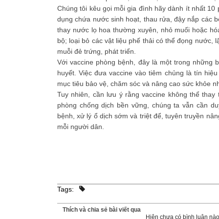
Chúng tôi kêu gọi mỗi gia đình hãy dành ít nhất 10 
dụng chứa nước sinh hoạt, thau rửa, đậy nắp các bể
thay nước lọ hoa thường xuyên, nhỏ muối hoặc hó
bộ; loại bỏ các vật liệu phế thải có thể đọng nước
muỗi đẻ trứng, phát triển.
Với vaccine phòng bệnh, đây là một trong những b
huyết. Việc đưa vaccine vào tiêm chủng là tín hiệ
mục tiêu bảo vệ, chăm sóc và nâng cao sức khỏe n
Tuy nhiên, cần lưu ý rằng vaccine không thể thay
phòng chống dịch bền vững, chúng ta vẫn cần duy 
bệnh, xử lý ổ dịch sớm và triệt để, tuyên truyền nâ
mỗi người dân.
Tags:
Thích và chia sẻ bài viết qua
Hiện chưa có bình luận nào,