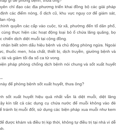
 pháp gì để phòng bệnh, thưa ông?
yên chỉ đạo các địa phương triển khai đồng bộ các giải pháp
 định các điểm nóng, ổ dịch cũ, khu vực nguy cơ để giám sát,
 lan rộng.
 chính quyền các cấp vào cuộc, từ xã, phường đến tổ dân phố,
cùng thực hiện các hoạt động loại bỏ ổ chứa lăng quăng, bọ
c chiến dịch diệt muỗi tại cộng đồng.
n nhận biết sớm dấu hiệu bệnh và chủ động phòng ngừa. Ngoài
c, thuốc men, hóa chất, thiết bị, dịch truyền, giường bệnh và
 tải và giảm tối đa số ca tử vong.
c biện pháp phòng chống dịch bệnh nói chung và sốt xuất huyết
..
 này để phòng bệnh sốt xuất huyết, thưa ông?
 sốt xuất huyết hiệu quả nhất vẫn là diệt muỗi, diệt lăng
đậy kín tất cả các dụng cụ chứa nước để muỗi không vào đẻ
ể tránh bị muỗi đốt, sử dụng các biện pháp xua muỗi như kem
ể được khám và điều trị kịp thời, không tự điều trị tại nhà vì dễ
nh.