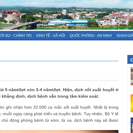
ỜI SỰ - CHÍNH TRỊ
KINH TẾ - XÃ HỘI
QUỐC PHÒNG - AN NINH
KHOA GI
C
từ 5 năm/đợt còn 3-4 năm/đợt. Hiện, dịch sốt xuất huyết ở
 khẳng định, dịch bệnh vẫn trong tầm kiểm soát.
ớc ghi nhận hơn 32.000 ca mắc sốt xuất huyết. Nhất là trong
, muỗi ngày càng phát triển và truyền bệnh. Tuy nhiên, Bộ Y tế
 chủ động phòng bệnh từ sớm, từ xa, dịch bệnh này sẽ được