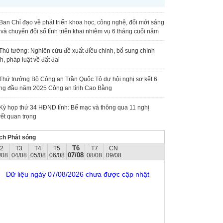
Ban Chỉ đạo về phát triển khoa học, công nghệ, đổi mới sáng
 và chuyển đổi số tỉnh triển khai nhiệm vụ 6 tháng cuối năm
Thủ tướng: Nghiên cứu đề xuất điều chỉnh, bổ sung chính
h, pháp luật về đất đai
Thứ trưởng Bộ Công an Trần Quốc Tỏ dự hội nghị sơ kết 6
ng đầu năm 2025 Công an tỉnh Cao Bằng
Kỳ họp thứ 34 HĐND tỉnh: Bế mạc và thông qua 11 nghị
ết quan trọng
ch Phát sóng
T6
T2
T3
T4
T5
T7
CN
07/08
/08
04/08
05/08
06/08
08/08
09/08
Dữ liệu ngày 07/08/2026 chưa được cập nhật