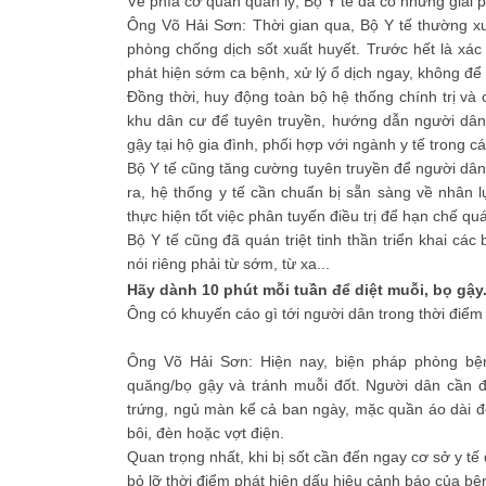
Về phía cơ quan quản lý, Bộ Y tế đã có những giải
Ông Võ Hải Sơn: Thời gian qua, Bộ Y tế thường xu
phòng chống dịch sốt xuất huyết. Trước hết là xác
phát hiện sớm ca bệnh, xử lý ổ dịch ngay, không để
Đồng thời, huy động toàn bộ hệ thống chính trị và
khu dân cư để tuyên truyền, hướng dẫn người dân 
gậy tại hộ gia đình, phối hợp với ngành y tế trong cá
Bộ Y tế cũng tăng cường tuyên truyền để người dâ
ra, hệ thống y tế cần chuẩn bị sẵn sàng về nhân lự
thực hiện tốt việc phân tuyến điều trị để hạn chế quá
Bộ Y tế cũng đã quán triệt tinh thần triển khai cá
nói riêng phải từ sớm, từ xa...
Hãy dành 10 phút mỗi tuần để diệt muỗi, bọ gậy.
Ông có khuyến cáo gì tới người dân trong thời điểm
Ông Võ Hải Sơn: Hiện nay, biện pháp phòng bệnh
quăng/bọ gậy và tránh muỗi đốt. Người dân cần 
trứng, ngủ màn kể cả ban ngày, mặc quần áo dài đ
bôi, đèn hoặc vợt điện.
Quan trọng nhất, khi bị sốt cần đến ngay cơ sở y tế đ
bỏ lỡ thời điểm phát hiện dấu hiệu cảnh báo của bệ