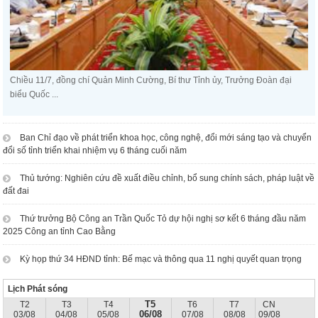
Chiều 11/7, đồng chí Quản Minh Cường, Bí thư Tỉnh ủy, Trưởng Đoàn đại
biểu Quốc ...
Ban Chỉ đạo về phát triển khoa học, công nghệ, đổi mới sáng tạo và chuyển
đổi số tỉnh triển khai nhiệm vụ 6 tháng cuối năm
Thủ tướng: Nghiên cứu đề xuất điều chỉnh, bổ sung chính sách, pháp luật về
đất đai
Thứ trưởng Bộ Công an Trần Quốc Tỏ dự hội nghị sơ kết 6 tháng đầu năm
2025 Công an tỉnh Cao Bằng
Kỳ họp thứ 34 HĐND tỉnh: Bế mạc và thông qua 11 nghị quyết quan trọng
Lịch Phát sóng
T5
T2
T3
T4
T6
T7
CN
06/08
03/08
04/08
05/08
07/08
08/08
09/08