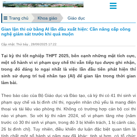
Trang chủ
Khoa giáo
Giáo dục
Gian lận thi cử bằng AI lần đầu xuất hiện: Cần nâng cấp công
nghệ giám sát trước khi quá muộn
Cập nhật: Thứ bảy , 28/06/2025 17:22
Tại kỳ thi tốt nghiệp THPT 2025, bên cạnh những mặt tích cực,
một số hành vi vi phạm quy chế thi vẫn tiếp tục được ghi nhận,
trong đó đáng lo ngại nhất là việc lần đầu tiên phát hiện thí
sinh sử dụng trí tuệ nhân tạo (AI) để gian lận trong thời gian
làm bài.
Theo báo cáo của Bộ Giáo dục và Đào tạo, cả kỳ thi có 41 thí sinh vi
phạm quy chế và bị đình chỉ thi, nguyên nhân chủ yếu là mang điện
thoại và tài liệu vào phòng thi. Không có trường hợp cán bộ coi thi
nào vi phạm. So với kỳ thi năm 2024, số vi phạm tăng nhẹ (năm
trước có 30 thí sinh vi phạm, trong đó 3 bị khiển trách, 1 bị cảnh cáo,
26 bị đình chỉ). Tuy nhiên, điều khiến dư luận đặc biệt quan tâm là
tính chất một số hành vi năm nay đã khác: tinh vi hơn, có tổ chức