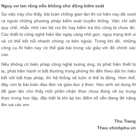
Nguy cơ lan rộng nếu không chủ động kiểm soát
Sự việc này cho thấy, bài toán chống gian lận thi cử hiện nay đã vượt
ra ngoài những phương pháp kiểm soát truyền thống. Việc chỉ siết
quy chế, nhắc nhở cán bộ coi thi hay kiểm tra thủ công là chưa đủ.
Các thiết bị công nghệ hiện đại ngày càng nhỏ gọn, ngụy trang tinh vi
và có thể kết nối nhanh chóng ra bên ngoài. Trong khi đó, những
công cụ AI hiện nay có thể giải bài trong vài giây với độ chính xác
cao.
Nếu không có biện pháp công nghệ tương ứng, từ phát hiện thiết bị
lạ, phát hiện hành vi bất thường trong phòng thi đến theo dõi tín hiệu
kết nối bất hợp pháp, thì hệ thống sẽ luôn ở thế bị động. Hơn thế,
đây còn là bài toán đạo đức và giáo dục ý thức. Học sinh sử dụng AI
để gian lận cho thấy một phần nhận thức chưa đúng về sự trung
thực trong học tập, đặc biệt là khi áp lực điểm số vẫn đang đè nặng
lên vai các em.
Thu Trang
Theo chinhphu.vn