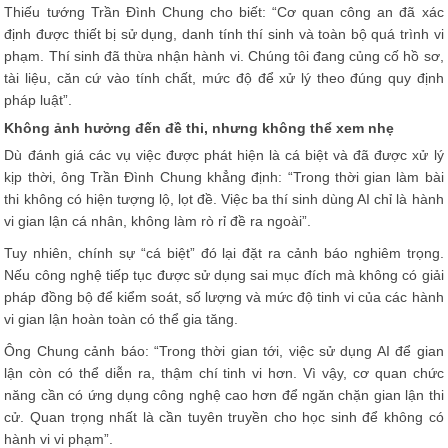
Thiếu tướng Trần Đình Chung cho biết: “Cơ quan công an đã xác
định được thiết bị sử dụng, danh tính thí sinh và toàn bộ quá trình vi
phạm. Thí sinh đã thừa nhận hành vi. Chúng tôi đang củng cố hồ sơ,
tài liệu, căn cứ vào tính chất, mức độ để xử lý theo đúng quy định
pháp luật”.
Không ảnh hưởng đến đề thi, nhưng không thể xem nhẹ
Dù đánh giá các vụ việc được phát hiện là cá biệt và đã được xử lý
kịp thời, ông Trần Đình Chung khẳng định: “Trong thời gian làm bài
thi không có hiện tượng lộ, lọt đề. Việc ba thí sinh dùng AI chỉ là hành
vi gian lận cá nhân, không làm rò rỉ đề ra ngoài”.
Tuy nhiên, chính sự “cá biệt” đó lại đặt ra cảnh báo nghiêm trọng.
Nếu công nghệ tiếp tục được sử dụng sai mục đích mà không có giải
pháp đồng bộ để kiểm soát, số lượng và mức độ tinh vi của các hành
vi gian lận hoàn toàn có thể gia tăng.
Ông Chung cảnh báo: “Trong thời gian tới, việc sử dụng AI để gian
lận còn có thể diễn ra, thậm chí tinh vi hơn. Vì vậy, cơ quan chức
năng cần có ứng dụng công nghệ cao hơn để ngăn chặn gian lận thi
cử. Quan trọng nhất là cần tuyên truyền cho học sinh để không có
hành vi vi phạm”.