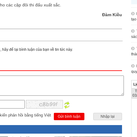
cho các cặp đôi thi đấu xuất sắc.
Đàm Kiều
tạo
sác
 hãy để lại bình luận của bạn về tin tức này.
thá
quy
Lị
03
kiến phản hồi bằng tiếng Việt
Gửi bình luận
Nhập lại