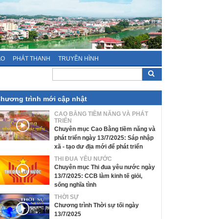
ÁO
PHÁT THANH
TRUYỀN HÌNH
hương trình mới cập nhật
CAO BẰNG TIỀM NĂNG VÀ PHÁT
TRIỂN
Chuyên mục Cao Bằng tiềm năng và
phát triển ngày 13/7/2025: Sáp nhập
xã - tạo dư địa mới để phát triển
THI ĐUA YÊU NƯỚC
Chuyên mục Thi đua yêu nước ngày
13/7/2025: CCB làm kinh tế giỏi,
sống nghĩa tình
THỜI SỰ
Chương trình Thời sự tối ngày
13/7/2025