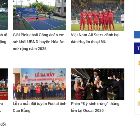
nh tổ
Giải Pickleball Công đoàn cơ
Việt Nam All Stars đánh bại
rộng
sở khối UBND huyện Hòa An
dàn Huyền thoại MU
T
mở rộng năm 2025
ữu
Lễ ra mắt đội tuyển Futsal tỉnh
Phim “Ký sinh trùng” thắng
c
Cao Bằng
lớn tại Oscar 2020
đối