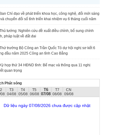
Ban Chỉ đạo về phát triển khoa học, công nghệ, đổi mới sáng
 và chuyển đổi số tỉnh triển khai nhiệm vụ 6 tháng cuối năm
Thủ tướng: Nghiên cứu đề xuất điều chỉnh, bổ sung chính
h, pháp luật về đất đai
Thứ trưởng Bộ Công an Trần Quốc Tỏ dự hội nghị sơ kết 6
ng đầu năm 2025 Công an tỉnh Cao Bằng
Kỳ họp thứ 34 HĐND tỉnh: Bế mạc và thông qua 11 nghị
ết quan trọng
ch Phát sóng
T6
T2
T3
T4
T5
T7
CN
07/08
/08
04/08
05/08
06/08
08/08
09/08
Dữ liệu ngày 07/08/2026 chưa được cập nhật