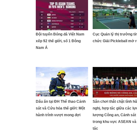
Đội tuyển Bóng đá Việt Nam
Cục Quản lý thị trường tỉ
xếp 92 thế giới, số 1 Đông
chức Giải Pickleball mở 
Nam Á
Dấu ấn tại ĐH Thể thao Cảnh
Sân chơi thắt chặt tình h
sát và Cứu hỏa thế giới: Một
nghị, hợp tác giữa các lự
hành trình vượt mong đợi
lượng Công an, Cảnh sát
trong khu vực ASEAN và 
tác