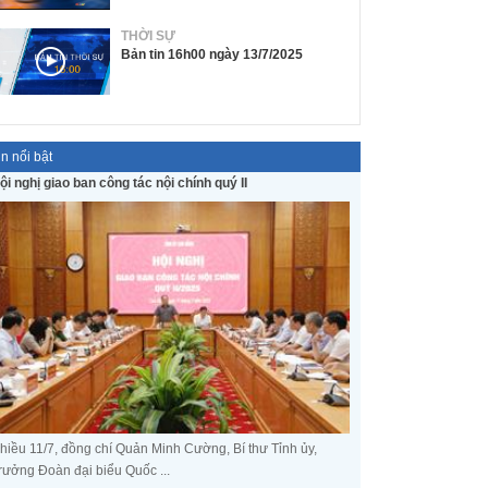
THỜI SỰ
Bản tin 16h00 ngày 13/7/2025
in nổi bật
ội nghị giao ban công tác nội chính quý II
hiều 11/7, đồng chí Quản Minh Cường, Bí thư Tỉnh ủy,
rưởng Đoàn đại biểu Quốc ...