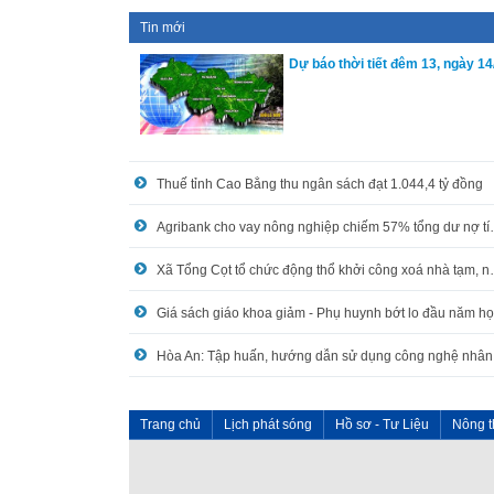
Tin mới
Dự báo thời tiết đêm 13, ngày 14
Thuế tỉnh Cao Bằng thu ngân sách đạt 1.044,4 tỷ đồng
Agribank cho vay nô
Xã Tổng Cọt tổ chức động 
Trang chủ
Lịch phát sóng
Hồ sơ - Tư Liệu
Nông t