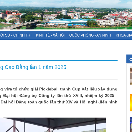
ỜI SỰ - CHÍNH TRỊ
KINH TẾ - XÃ HỘI
QUỐC PHÒNG - AN NINH
KHOA GI
C
dựng Cao Bằng lần 1 năm 2025
 vừa tổ chức giải Pickleball tranh Cup Vật liệu xây dựng
Đại hội Đảng bộ Công ty lần thứ XVIII, nhiệm kỳ 2025 -
 Đại hội Đảng toàn quốc lần thứ XIV và Hội nghị điển hình