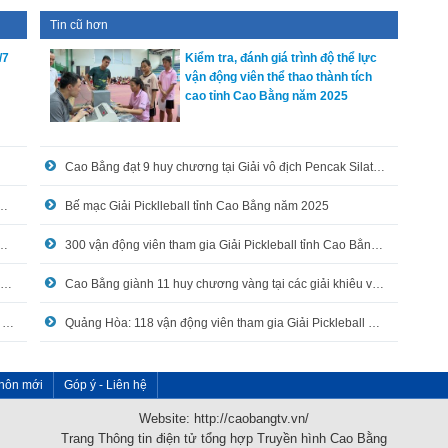
Tin cũ hơn
/7
Kiểm tra, đánh giá trình độ thể lực
vận động viên thể thao thành tích
cao tỉnh Cao Bằng năm 2025
Cao Bằng đạt 9 huy chương tại Giải vô địch Pencak Silat trẻ quốc gia năm 2025
ng nghiệp chiếm 57% tổng dư nợ tín dụng
Bế mạc Giải Picklleball tỉnh Cao Bằng năm 2025
thổ khởi công xoá nhà tạm, nhà dột nát cho hộ nghèo
300 vận động viên tham gia Giải Pickleball tỉnh Cao Bằng năm 2025
Giá sách giáo khoa giảm - Phụ huynh bớt lo đầu năm học mới
Cao Bằng giành 11 huy chương vàng tại các giải khiêu vũ thể thao quốc gia năm 2025
Hòa An: Tập huấn, hướng dẫn sử dụng công nghệ nhân tạo, ứng dụng công nghệ thông tin trong xử lý công việc
Quảng Hòa: 118 vận động viên tham gia Giải Pickleball mở rộng năm 2025
hôn mới
Góp ý - Liên hệ
Website: http://caobangtv.vn/
Trang Thông tin điện tử tổng hợp Truyền hình Cao Bằng